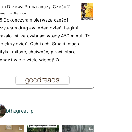
kon Drzewa Pomarańczy. Część 2
amantha Shannon
 5 Dokończyłam pierwszą część i
zytałam drugą w jeden dzień. Legimi
azało mi, że czytałam wtedy 450 minut. To
 piękny dzień. Och i ach. Smoki, magia,
ityka, miłość, chciwość, piraci, stare
endy i wiele wiele więcej! Za...
bthegreat_pl