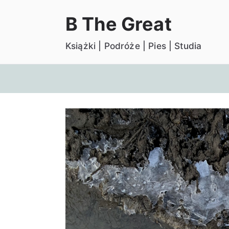
Przejdź
B The Great
do
treści
Książki | Podróże | Pies | Studia