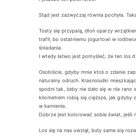
Stąd jest zazwyczaj równia pochyła. Taka
Tosty się przypalą, dłoń oparzy wrzątkie
trafił, bo ostatniemu jogurtowi w lodówce
śniadania.
I wtedy łatwo jest pomyśleć, że ten los 
Osobiście, gdyby mnie ktoś o zdanie zapy
naturalny odruch. Krasnoludki mieszkają
spodni tak, żeby nie dało się w nie rano
kilometrem robią się cięższe, jak gdyby 
w kamienie.
Dobrze jest kolorować sobie świat, jeśl
Los się na nas uwziął, buty same się roz