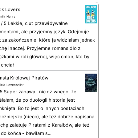
ok Lovers
mily Henry
 / 5 Lekkie, ciut przewidywalne
entami, ale przyjemny język. Odejmuje
t za zakończenie, które ja widziałam jednak
chę inaczej. Przyjemne romansidło z
ążkami w roli głównej, więc cmon, kto by
 chciał
sta Królowej Piratów
ricia Levenseller
 5 Super zabawa i nic dziwnego, że
lałam, że po duologii historia jest
knięta. Bo to jest o innych postaciach!
czniejsza (nieco), ale też dobrze napisana.
chę zalatuje Piratami z Karaibów, ale też
 do końca - bawiłam s...