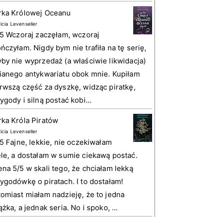
rka Królowej Oceanu
ricia Levenseller
 5 Wczoraj zaczęłam, wczoraj
ńczyłam. Nigdy bym nie trafiła na tę serię,
by nie wyprzedaż (a właściwie likwidacja)
ianego antykwariatu obok mnie. Kupiłam
rwszą część za dyszkę, widząc piratkę,
ygody i silną postać kobi...
ka Króla Piratów
ricia Levenseller
 5 Fajne, lekkie, nie oczekiwałam
le, a dostałam w sumie ciekawą postać.
na 5/5 w skali tego, że chciałam lekką
ygodówkę o piratach. I to dostałam!
omiast miałam nadzieję, że to jedna
ążka, a jednak seria. No i spoko, ...