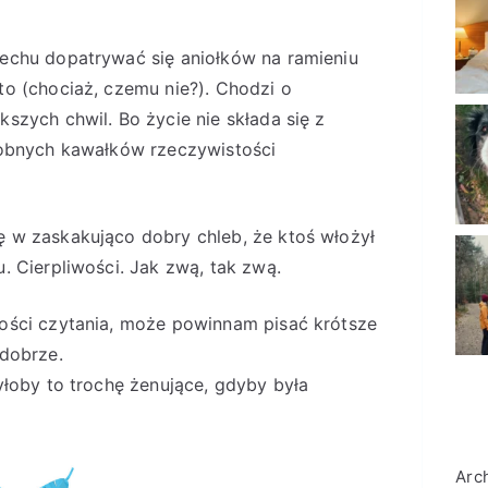
iechu dopatrywać się aniołków na ramieniu
to (chociaż, czemu nie?). Chodzi o
kszych chwil. Bo życie nie składa się z
drobnych kawałków rzeczywistości
ę w zaskakująco dobry chleb, że ktoś włożył
u. Cierpliwości. Jak zwą, tak zwą.
wości czytania, może powinnam pisać krótsze
 dobrze.
byłoby to trochę żenujące, gdyby była
Arc