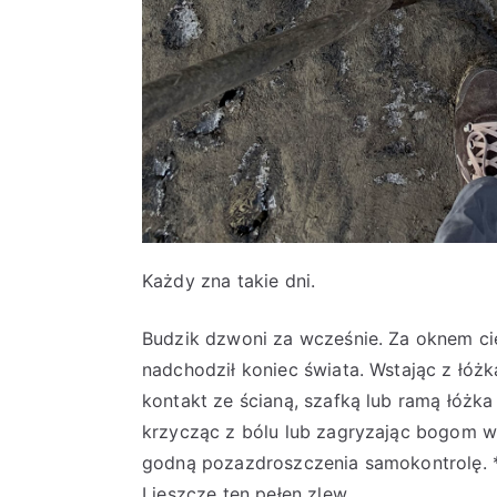
Każdy zna takie dni.
Budzik dzwoni za wcześnie. Za oknem cie
nadchodził koniec świata. Wstając z łóżk
kontakt ze ścianą, szafką lub ramą łóżka
krzycząc z bólu lub zagryzając bogom wi
godną pozazdroszczenia samokontrolę. 
I jeszcze ten pełen zlew.