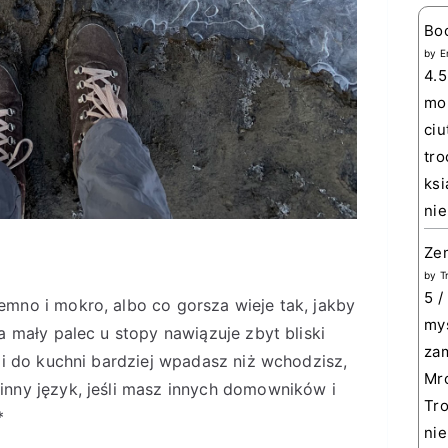
Bo
by
E
4.5
mom
ciu
tro
ksi
nie
Zem
by
T
5 /
mno i mokro, albo co gorsza wieje tak, jakby
myś
a mały palec u stopy nawiązuje zbyt bliski
zam
 i do kuchni bardziej wpadasz niż wchodzisz,
Mro
nny język, jeśli masz innych domowników i
Tro
*
nie