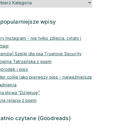
g
o
e
d
r
o
a
I
a
k
d
n
popularniejsze wpisy
m
s
y Instagram - nie tylko zdjęcia, cytaty i
ztagi
enzja] Szelki dla psa Truelove Security
owina Tatrzańska z psem
orodek i pies
er collie jako pierwszy pies - najważniejsze
adnienia
ia słowa "Dziękuję"
kna relacja z psem
atnio czytane (Goodreads)