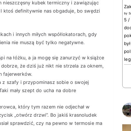
n nieszczęsny kubek termiczny i zawiązując
Za
I ktoś definitywnie nas obgaduje, bo swędzi
by
S
5 /
doc
ikach i innych miłych współlokatorach, gdy
pok
ienia nie muszą być tylko negatywne.
był
pol
pi na łóżku, a ja mogę się zanurzyć w książce
leg
 dobrze, że dziś już nikt nie strzela za oknem,
n fajerwerków.
 z szafy i przypominasz sobie o swojej
. Taki mały szept do ucha na dobre
erowca, który tym razem nie odjechał w
ycisk „otwórz drzwi”. Bo jakiś krasnoludek
musiał sprawdzić, czy na pewno w termosie ma