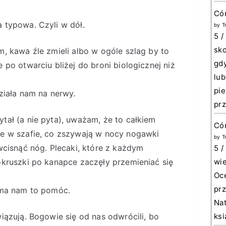
Có
 typowa. Czyli w dół.
by
T
5 /
sko
m, kawa źle zmieli albo w ogóle szlag by to
gdy
 po otwarciu bliżej do broni biologicznej niż
lub
pie
działa nam na nerwy.
prz
tał (a nie pyta), uważam, że to całkiem
Cór
ce w szafie, co zszywają w nocy nogawki
by
T
 wcisnąć nóg. Plecaki, które z każdym
5 /
okruszki po kanapce zaczęły przemieniać się
wie
Oce
prz
i ma nam to pomóc.
Nat
wiązują. Bogowie się od nas odwrócili, bo
ksi