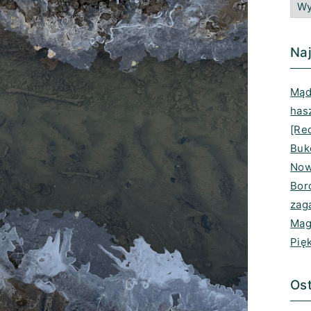
Naj
Mądr
has
[Rec
Buk
Now
Bord
zag
Mag
Pię
Ost