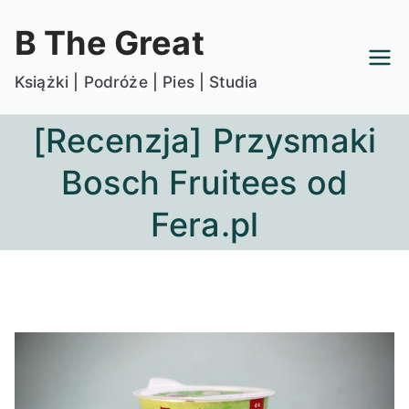
Przejdź
B The Great
do
treści
Książki | Podróże | Pies | Studia
[Recenzja] Przysmaki
Bosch Fruitees od
Fera.pl