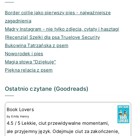
Border collie jako pierwszy pies - najważniejsze
zagadnienia
Mądry Instagram - nie tylko zdjęcia, cytaty i hasztagi
[Recenzja] Szelki dla psa Truelove Security
Bukowina Tatrzańska z psem
Noworodek i pies
Magia słowa "Dziękuję"
Piękna relacja z psem
Ostatnio czytane (Goodreads)
Book Lovers
by
Emily Henry
4.5 / 5 Lekkie, ciut przewidywalne momentami,
ale przyjemny język. Odejmuje ciut za zakończenie,