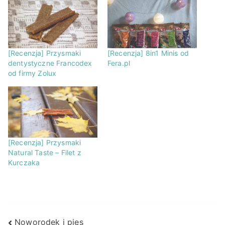
[Recenzja] Przysmaki
[Recenzja] 8in1 Minis od
dentystyczne Francodex
Fera.pl
od firmy Zolux
[Recenzja] Przysmaki
Natural Taste – Filet z
Kurczaka
Nawigacja
Noworodek i pies