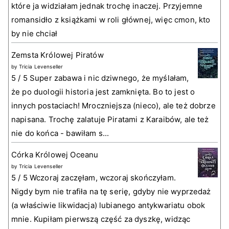
które ja widziałam jednak trochę inaczej. Przyjemne
romansidło z książkami w roli głównej, więc cmon, kto
by nie chciał
Zemsta Królowej Piratów
by
Tricia Levenseller
5 / 5 Super zabawa i nic dziwnego, że myślałam,
że po duologii historia jest zamknięta. Bo to jest o
innych postaciach! Mroczniejsza (nieco), ale też dobrze
napisana. Trochę zalatuje Piratami z Karaibów, ale też
nie do końca - bawiłam s...
Córka Królowej Oceanu
by
Tricia Levenseller
5 / 5 Wczoraj zaczęłam, wczoraj skończyłam.
Nigdy bym nie trafiła na tę serię, gdyby nie wyprzedaż
(a właściwie likwidacja) lubianego antykwariatu obok
mnie. Kupiłam pierwszą część za dyszkę, widząc