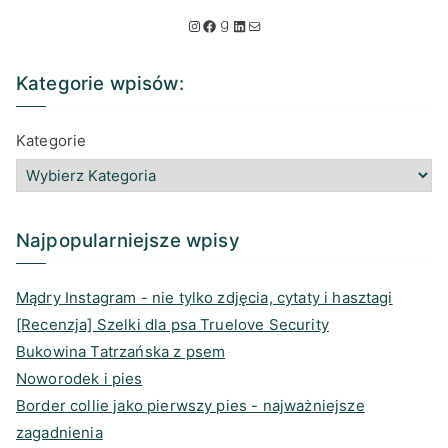
k
I
F
G
L
M
a
n
a
o
i
a
j
Kategorie wpisów:
.
s
c
o
n
i
.
t
e
d
k
l
Kategorie
.
a
b
r
e
g
o
e
d
r
o
a
I
a
k
d
n
Najpopularniejsze wpisy
m
s
Mądry Instagram - nie tylko zdjęcia, cytaty i hasztagi
[Recenzja] Szelki dla psa Truelove Security
Bukowina Tatrzańska z psem
Noworodek i pies
Border collie jako pierwszy pies - najważniejsze
zagadnienia