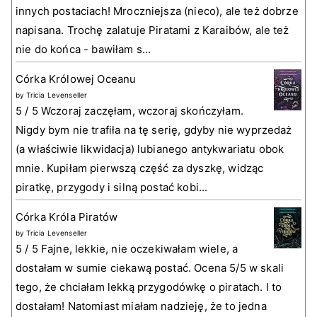
innych postaciach! Mroczniejsza (nieco), ale też dobrze
napisana. Trochę zalatuje Piratami z Karaibów, ale też
nie do końca - bawiłam s...
Córka Królowej Oceanu
by
Tricia Levenseller
5 / 5 Wczoraj zaczęłam, wczoraj skończyłam.
Nigdy bym nie trafiła na tę serię, gdyby nie wyprzedaż
(a właściwie likwidacja) lubianego antykwariatu obok
mnie. Kupiłam pierwszą część za dyszkę, widząc
piratkę, przygody i silną postać kobi...
Córka Króla Piratów
by
Tricia Levenseller
5 / 5 Fajne, lekkie, nie oczekiwałam wiele, a
dostałam w sumie ciekawą postać. Ocena 5/5 w skali
tego, że chciałam lekką przygodówkę o piratach. I to
dostałam! Natomiast miałam nadzieję, że to jedna