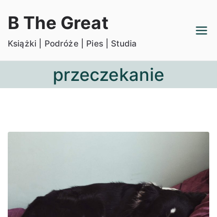
Przejdź
B The Great
do
treści
Książki | Podróże | Pies | Studia
przeczekanie