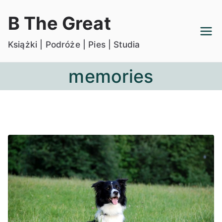
Przejdź
B The Great
do
treści
Książki | Podróże | Pies | Studia
memories