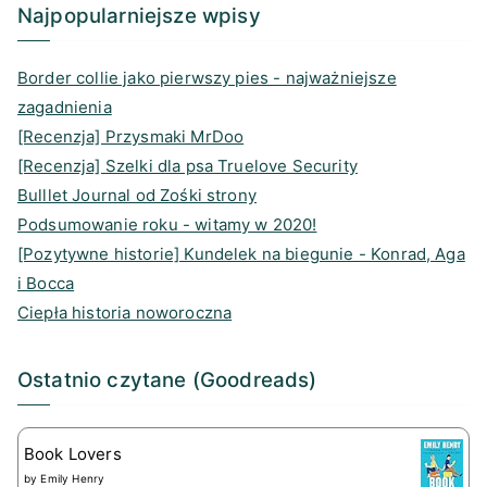
a
k
d
n
Najpopularniejsze wpisy
m
s
Border collie jako pierwszy pies - najważniejsze
zagadnienia
[Recenzja] Przysmaki MrDoo
[Recenzja] Szelki dla psa Truelove Security
Bulllet Journal od Zośki strony
Podsumowanie roku - witamy w 2020!
[Pozytywne historie] Kundelek na biegunie - Konrad, Aga
i Bocca
Ciepła historia noworoczna
Ostatnio czytane (Goodreads)
Book Lovers
by
Emily Henry