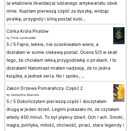
(a właściwie likwidacja) lubianego antykwariatu obok
mnie. Kupiłam pierwszą część za dyszkę, widząc
piratkę, przygody i silną postać kobi...
Córka Króla Piratów
by
Tricia Levenseller
5 / 5 Fajne, lekkie, nie oczekiwałam wiele, a
dostałam w sumie ciekawą postać. Ocena 5/5 w skali
tego, że chciałam lekką przygodówkę o piratach. I to
dostałam! Natomiast miałam nadzieję, że to jedna
książka, a jednak seria. No i spoko, ...
Zakon Drzewa Pomarańczy. Część 2
by
Samantha Shannon
5 / 5 Dokończyłam pierwszą część i doczytałam
drugą w jeden dzień. Legimi pokazało mi, że czytałam
wtedy 450 minut. To był piękny dzień. Och i ach. Smoki,
magia, polityka, miłość, chciwość, piraci, stare legendy i