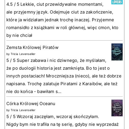
4.5 / 5 Lekkie, ciut przewidywalne momentami,
ale przyjemny język. Odejmuje ciut za zakończenie,
które ja widziałam jednak trochę inaczej. Przyjemne
romansidło z książkami w roli głównej, więc cmon, kto
by nie chciał
Zemsta Królowej Piratów
by
Tricia Levenseller
5 / 5 Super zabawa i nic dziwnego, że myślałam,
że po duologii historia jest zamknięta. Bo to jest o
innych postaciach! Mroczniejsza (nieco), ale też dobrze
napisana. Trochę zalatuje Piratami z Karaibów, ale też
nie do końca - bawiłam s...
Córka Królowej Oceanu
by
Tricia Levenseller
5 / 5 Wczoraj zaczęłam, wczoraj skończyłam.
Nigdy bym nie trafiła na tę serię, gdyby nie wyprzedaż