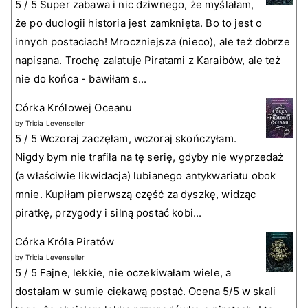
5 / 5 Super zabawa i nic dziwnego, że myślałam,
że po duologii historia jest zamknięta. Bo to jest o
innych postaciach! Mroczniejsza (nieco), ale też dobrze
napisana. Trochę zalatuje Piratami z Karaibów, ale też
nie do końca - bawiłam s...
Córka Królowej Oceanu
by
Tricia Levenseller
5 / 5 Wczoraj zaczęłam, wczoraj skończyłam.
Nigdy bym nie trafiła na tę serię, gdyby nie wyprzedaż
(a właściwie likwidacja) lubianego antykwariatu obok
mnie. Kupiłam pierwszą część za dyszkę, widząc
piratkę, przygody i silną postać kobi...
Córka Króla Piratów
by
Tricia Levenseller
5 / 5 Fajne, lekkie, nie oczekiwałam wiele, a
dostałam w sumie ciekawą postać. Ocena 5/5 w skali