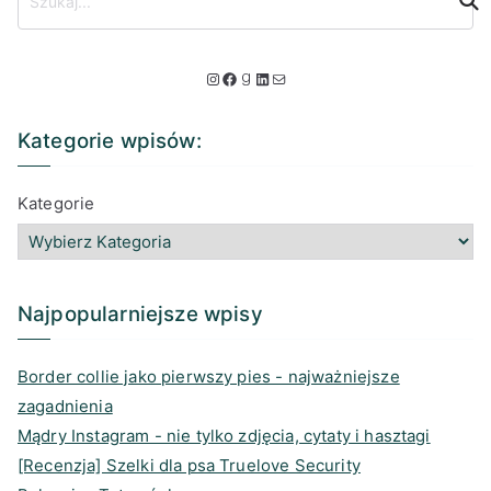
z
u
k
I
F
G
L
M
a
n
a
o
i
a
j
Kategorie wpisów:
.
s
c
o
n
i
.
t
e
d
k
l
Kategorie
.
a
b
r
e
g
o
e
d
r
o
a
I
a
k
d
n
Najpopularniejsze wpisy
m
s
Border collie jako pierwszy pies - najważniejsze
zagadnienia
Mądry Instagram - nie tylko zdjęcia, cytaty i hasztagi
[Recenzja] Szelki dla psa Truelove Security