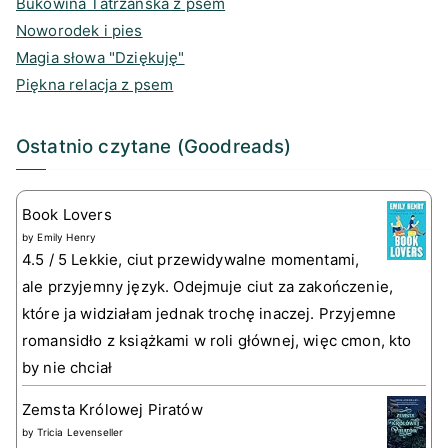
Bukowina Tatrzańska z psem
Noworodek i pies
Magia słowa "Dziękuję"
Piękna relacja z psem
Ostatnio czytane (Goodreads)
Book Lovers
by
Emily Henry
4.5 / 5 Lekkie, ciut przewidywalne momentami,
ale przyjemny język. Odejmuje ciut za zakończenie,
które ja widziałam jednak trochę inaczej. Przyjemne
romansidło z książkami w roli głównej, więc cmon, kto
by nie chciał
Zemsta Królowej Piratów
by
Tricia Levenseller