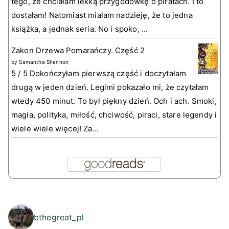
tego, że chciałam lekką przygodówkę o piratach. I to
dostałam! Natomiast miałam nadzieję, że to jedna
książka, a jednak seria. No i spoko, ...
Zakon Drzewa Pomarańczy. Część 2
by
Samantha Shannon
5 / 5 Dokończyłam pierwszą część i doczytałam
drugą w jeden dzień. Legimi pokazało mi, że czytałam
wtedy 450 minut. To był piękny dzień. Och i ach. Smoki,
magia, polityka, miłość, chciwość, piraci, stare legendy i
wiele wiele więcej! Za...
bthegreat_pl