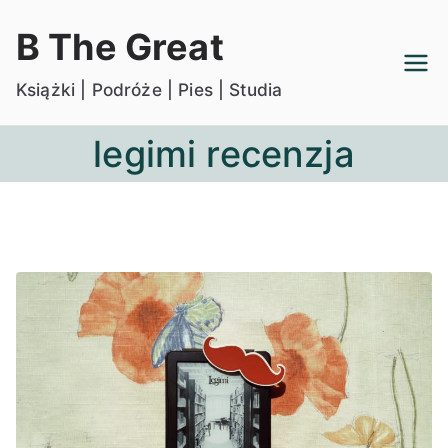
Przejdź
B The Great
do
treści
Książki | Podróże | Pies | Studia
legimi recenzja