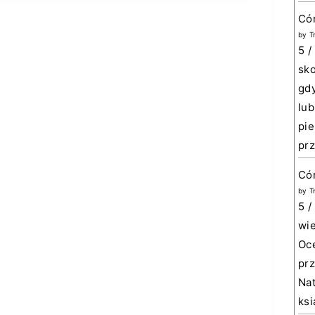
Có
by
T
5 /
sko
gdy
lub
pie
prz
Cór
by
T
5 /
wie
Oce
prz
Nat
ksi