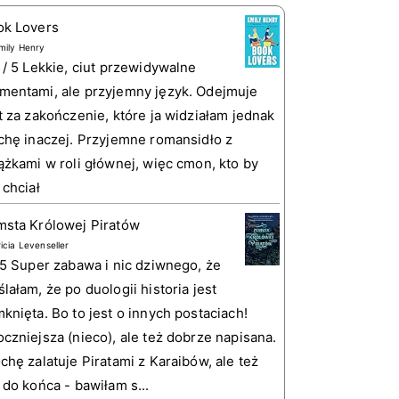
ok Lovers
mily Henry
 / 5 Lekkie, ciut przewidywalne
entami, ale przyjemny język. Odejmuje
t za zakończenie, które ja widziałam jednak
chę inaczej. Przyjemne romansidło z
ążkami w roli głównej, więc cmon, kto by
 chciał
sta Królowej Piratów
ricia Levenseller
 5 Super zabawa i nic dziwnego, że
lałam, że po duologii historia jest
knięta. Bo to jest o innych postaciach!
czniejsza (nieco), ale też dobrze napisana.
chę zalatuje Piratami z Karaibów, ale też
 do końca - bawiłam s...