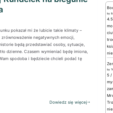
a
Bo
by
E
4.5
mom
unku pokazał mi że lubicie takie klimaty –
ciu
a zrównoważenie negatywnych emocji,
tro
storie będą przedstawiać osoby, sytuacje,
ksi
atło dzienne. Czasem wymieniać będę imiona,
nie
 Wam spodoba i będziecie chcieli podać tę
Zem
by
T
5 /
myś
zam
Mro
Dowiedz się więcej
Tro
nie