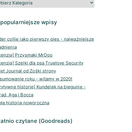
g
o
e
d
r
o
a
I
a
k
d
n
popularniejsze wpisy
m
s
er collie jako pierwszy pies - najważniejsze
adnienia
cenzja] Przysmaki MrDoo
enzja] Szelki dla psa Truelove Security
let Journal od Zośki strony
sumowanie roku - witamy w 2020!
zytywne historie] Kundelek na biegunie -
rad, Aga i Bocca
pła historia noworoczna
atnio czytane (Goodreads)