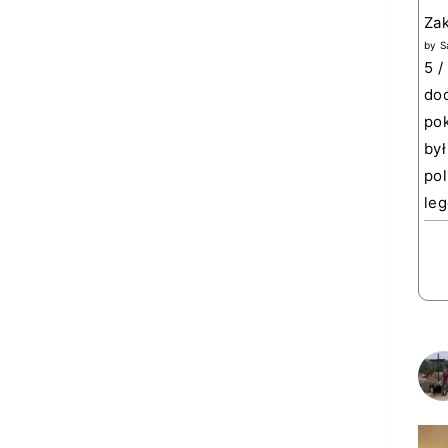
Za
by
S
5 /
doc
pok
był
pol
leg