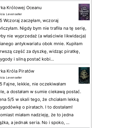
rka Królowej Oceanu
ricia Levenseller
 5 Wczoraj zaczęłam, wczoraj
ńczyłam. Nigdy bym nie trafiła na tę serię,
by nie wyprzedaż (a właściwie likwidacja)
ianego antykwariatu obok mnie. Kupiłam
rwszą część za dyszkę, widząc piratkę,
ygody i silną postać kobi...
ka Króla Piratów
ricia Levenseller
 5 Fajne, lekkie, nie oczekiwałam
le, a dostałam w sumie ciekawą postać.
na 5/5 w skali tego, że chciałam lekką
ygodówkę o piratach. I to dostałam!
omiast miałam nadzieję, że to jedna
ążka, a jednak seria. No i spoko, ...