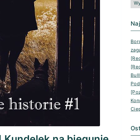
Naj
Bord
zag
[Re
[Rec
Bull
Pod
[Po
Kon
Cie
Ost
] Kundelek na biegunie