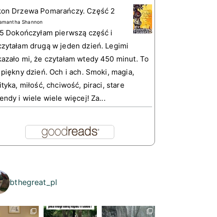
kon Drzewa Pomarańczy. Część 2
amantha Shannon
 5 Dokończyłam pierwszą część i
zytałam drugą w jeden dzień. Legimi
azało mi, że czytałam wtedy 450 minut. To
 piękny dzień. Och i ach. Smoki, magia,
ityka, miłość, chciwość, piraci, stare
endy i wiele wiele więcej! Za...
bthegreat_pl