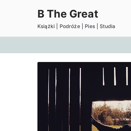
Przejdź
B The Great
do
treści
Książki | Podróże | Pies | Studia