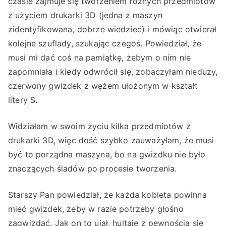
czasie zajmuje się tworzeniem różnych przedmiotów
z użyciem drukarki 3D (jedna z maszyn
zidentyfikowana, dobrze wiedzieć) i mówiąc otwierał
kolejne szuflady, szukając czegoś. Powiedział, że
musi mi dać coś na pamiątkę, żebym o nim nie
zapomniała i kiedy odwrócił się, zobaczyłam nieduży,
czerwony gwizdek z wężem ułożonym w kształt
litery S.
Widziałam w swoim życiu kilka przedmiotów z
drukarki 3D, więc dość szybko zauważyłam, że musi
być to porządna maszyna, bo na gwizdku nie było
znaczących śladów po procesie tworzenia.
Starszy Pan powiedział, że każda kobieta powinna
mieć gwizdek, żeby w razie potrzeby głośno
zagwizdać. Jak on to ujął, hultaje z pewnością się