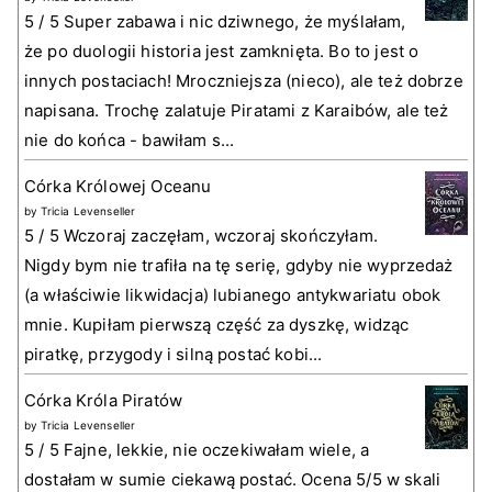
5 / 5 Super zabawa i nic dziwnego, że myślałam,
że po duologii historia jest zamknięta. Bo to jest o
innych postaciach! Mroczniejsza (nieco), ale też dobrze
napisana. Trochę zalatuje Piratami z Karaibów, ale też
nie do końca - bawiłam s...
Córka Królowej Oceanu
by
Tricia Levenseller
5 / 5 Wczoraj zaczęłam, wczoraj skończyłam.
Nigdy bym nie trafiła na tę serię, gdyby nie wyprzedaż
(a właściwie likwidacja) lubianego antykwariatu obok
mnie. Kupiłam pierwszą część za dyszkę, widząc
piratkę, przygody i silną postać kobi...
Córka Króla Piratów
by
Tricia Levenseller
5 / 5 Fajne, lekkie, nie oczekiwałam wiele, a
dostałam w sumie ciekawą postać. Ocena 5/5 w skali