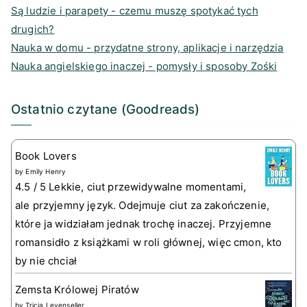
Są ludzie i parapety - czemu muszę spotykać tych
drugich?
Nauka w domu - przydatne strony, aplikacje i narzędzia
Nauka angielskiego inaczej - pomysły i sposoby Zośki
Ostatnio czytane (Goodreads)
Book Lovers
by
Emily Henry
4.5 / 5 Lekkie, ciut przewidywalne momentami,
ale przyjemny język. Odejmuje ciut za zakończenie,
które ja widziałam jednak trochę inaczej. Przyjemne
romansidło z książkami w roli głównej, więc cmon, kto
by nie chciał
Zemsta Królowej Piratów
by
Tricia Levenseller