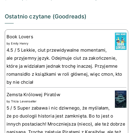
Ostatnio czytane (Goodreads)
Book Lovers
by
Emily Henry
4.5 / 5 Lekkie, ciut przewidywalne momentami,
ale przyjemny język. Odejmuje ciut za zakończenie,
które ja widziałam jednak trochę inaczej. Przyjemne
romansidło z książkami w roli głównej, więc cmon, kto
by nie chciał
Zemsta Królowej Piratów
by
Tricia Levenseller
5 / 5 Super zabawa i nic dziwnego, że myślałam,
że po duologii historia jest zamknięta. Bo to jest o
innych postaciach! Mroczniejsza (nieco), ale też dobrze
napisana. Trochę zalatuje Piratami z Karaibów, ale też