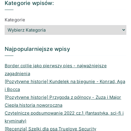
Kategorie wpisów:
.
s
c
o
n
i
.
t
e
d
k
l
Kategorie
.
a
b
r
e
g
o
e
d
r
o
a
I
a
k
d
n
Najpopularniejsze wpisy
m
s
Border collie jako pierwszy pies - najważniejsze
zagadnienia
[Pozytywne historie] Kundelek na biegunie - Konrad, Aga
i Bocca
[Pozytywne historie] Przygoda z północy - Zuza i Major
Ciepła historia noworoczna
Czytelnicze podsumowanie 2022 cz.1 (fantastyka, sci-fi i
kryminały)
[Recenzja] Szelki dla psa Truelove Security