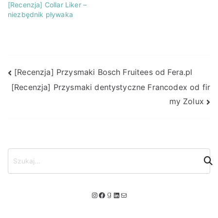
[Recenzja] Collar Liker –
niezbędnik pływaka
Nawigacja
[Recenzja] Przysmaki Bosch Fruitees od Fera.pl
[Recenzja] Przysmaki dentystyczne Francodex od fir
wpisu
my Zolux
S
z
u
k
I
F
G
L
M
a
n
a
o
i
a
j