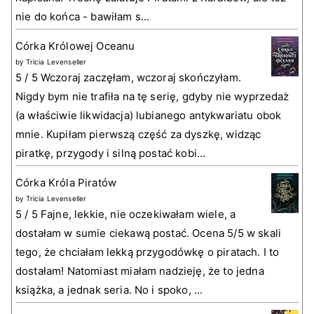
nie do końca - bawiłam s...
Córka Królowej Oceanu
by
Tricia Levenseller
5 / 5 Wczoraj zaczęłam, wczoraj skończyłam.
Nigdy bym nie trafiła na tę serię, gdyby nie wyprzedaż
(a właściwie likwidacja) lubianego antykwariatu obok
mnie. Kupiłam pierwszą część za dyszkę, widząc
piratkę, przygody i silną postać kobi...
Córka Króla Piratów
by
Tricia Levenseller
5 / 5 Fajne, lekkie, nie oczekiwałam wiele, a
dostałam w sumie ciekawą postać. Ocena 5/5 w skali
tego, że chciałam lekką przygodówkę o piratach. I to
dostałam! Natomiast miałam nadzieję, że to jedna
książka, a jednak seria. No i spoko, ...