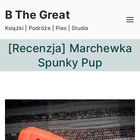
Przejdź
B The Great
do
treści
Książki | Podróże | Pies | Studia
[Recenzja] Marchewka
Spunky Pup