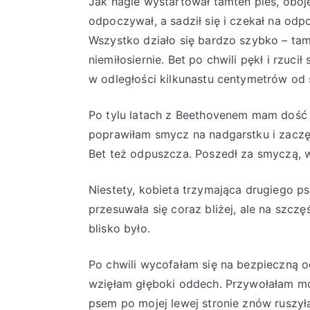
Jak nagle wystartował tamten pies, oboj
odpoczywał, a sadził się i czekał na od
Wszystko działo się bardzo szybko – tam
niemiłosiernie. Bet po chwili pękł i rzuc
w odległości kilkunastu centymetrów od s
Po tylu latach z Beethovenem mam dość s
poprawiłam smycz na nadgarstku i zaczę
Bet też odpuszcza. Poszedł za smyczą, w
Niestety, kobieta trzymająca drugiego psa
przesuwała się coraz bliżej, ale na szczę
blisko było.
Po chwili wycofałam się na bezpieczną od
wzięłam głęboki oddech. Przywołałam mó
psem po mojej lewej stronie znów ruszy