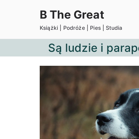
Przejdź
B The Great
do
treści
Książki | Podróże | Pies | Studia
Są ludzie i para