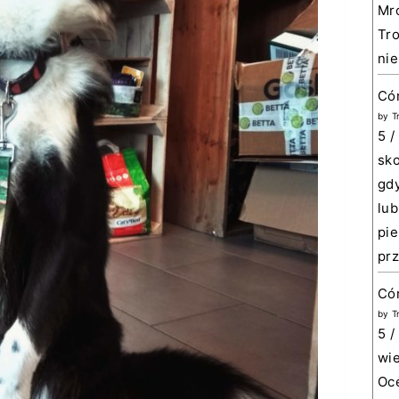
Mro
Tro
nie
Có
by
T
5 /
sko
gdy
lub
pie
prz
Cór
by
T
5 /
wie
Oce