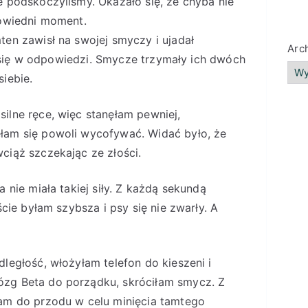
e podskoczyliśmy. Okazało się, że chyba nie
powiedni moment.
ten zawisł na swojej smyczy i ujadał
Arc
ił się w odpowiedzi. Smycze trzymały ich dwóch
iebie.
ilne ręce, więc stanęłam pewniej,
łam się powoli wycofywać. Widać było, że
ciąż szczekając ze złości.
 nie miała takiej siły. Z każdą sekundą
ście byłam szybsza i psy się nie zwarły. A
ległość, włożyłam telefon do kieszeni i
zg Beta do porządku, skróciłam smycz. Z
łam do przodu w celu minięcia tamtego