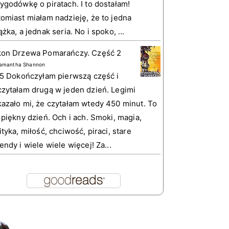
ygodówkę o piratach. I to dostałam!
omiast miałam nadzieję, że to jedna
ążka, a jednak seria. No i spoko, ...
kon Drzewa Pomarańczy. Część 2
amantha Shannon
 5 Dokończyłam pierwszą część i
zytałam drugą w jeden dzień. Legimi
azało mi, że czytałam wtedy 450 minut. To
 piękny dzień. Och i ach. Smoki, magia,
ityka, miłość, chciwość, piraci, stare
endy i wiele wiele więcej! Za...