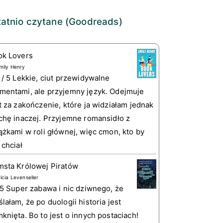
atnio czytane (Goodreads)
ok Lovers
mily Henry
 / 5 Lekkie, ciut przewidywalne
entami, ale przyjemny język. Odejmuje
t za zakończenie, które ja widziałam jednak
chę inaczej. Przyjemne romansidło z
ążkami w roli głównej, więc cmon, kto by
 chciał
sta Królowej Piratów
ricia Levenseller
 5 Super zabawa i nic dziwnego, że
lałam, że po duologii historia jest
knięta. Bo to jest o innych postaciach!