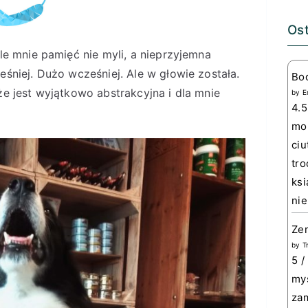
Ost
le mnie pamięć nie myli, a nieprzyjemna
eśniej. Dużo wcześniej. Ale w głowie została.
Bo
 że jest wyjątkowo abstrakcyjna i dla mnie
by
E
4.5
mom
ciu
tro
ksi
nie
Zem
by
T
5 /
myś
zam