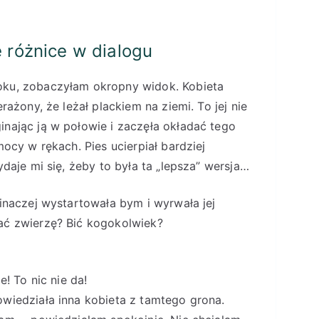
e różnice w dialogu
oku, zobaczyłam okropny widok. Kobieta
rażony, że leżał plackiem na ziemi. To jej nie
inając ją w połowie i zaczęła okładać tego
mocy w rękach. Pies ucierpiał bardziej
ydaje mi się, żeby to była ta „lepsza” wersja…
 inaczej wystartowała bym i wyrwała jej
ać zwierzę? Bić kogokolwiek?
e! To nic nie da!
owiedziała inna kobieta z tamtego grona.