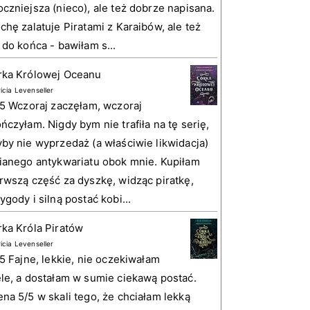
czniejsza (nieco), ale też dobrze napisana.
chę zalatuje Piratami z Karaibów, ale też
 do końca - bawiłam s...
rka Królowej Oceanu
ricia Levenseller
 5 Wczoraj zaczęłam, wczoraj
ńczyłam. Nigdy bym nie trafiła na tę serię,
by nie wyprzedaż (a właściwie likwidacja)
ianego antykwariatu obok mnie. Kupiłam
rwszą część za dyszkę, widząc piratkę,
ygody i silną postać kobi...
ka Króla Piratów
ricia Levenseller
 5 Fajne, lekkie, nie oczekiwałam
le, a dostałam w sumie ciekawą postać.
na 5/5 w skali tego, że chciałam lekką