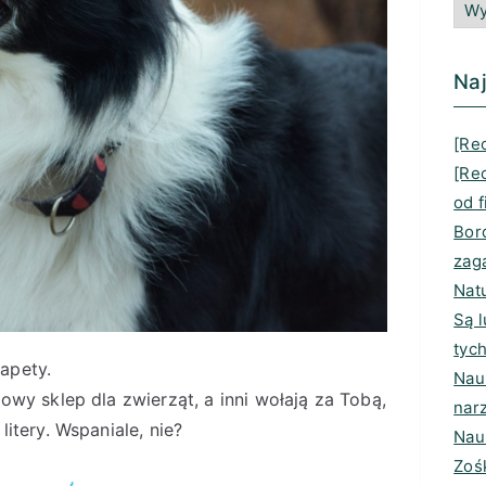
Naj
[Rec
[Re
od f
Bord
zag
Nat
Są 
tyc
apety.
Nauk
owy sklep dla zwierząt, a inni wołają za Tobą,
nar
litery. Wspaniale, nie?
Nau
Zoś