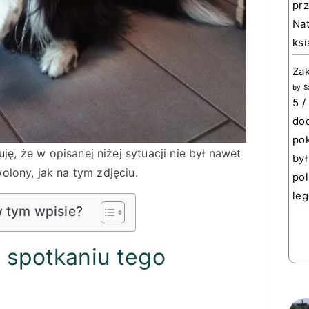
prz
Nat
ksi
Za
by
S
5 /
doc
pok
ję, że w opisanej niżej sytuacji nie był nawet
był
lony, jak na tym zdjęciu.
pol
leg
w tym wpisie?
o spotkaniu tego