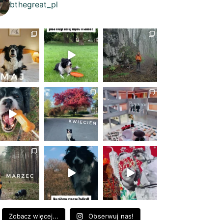
bthegreat_pl
Zobacz więcej...
Obserwuj nas!