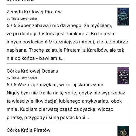
Zemsta Królowej Piratów
by
Tricia Levenseller
5 / 5 Super zabawa i nic dziwnego, że myślałam,
że po duologii historia jest zamknięta. Bo to jest o
innych postaciach! Mroczniejsza (nieco), ale też dobrze
napisana. Trochę zalatuje Piratami z Karaibów, ale też
nie do końca - bawiłam s...
Córka Królowej Oceanu
by
Tricia Levenseller
5 / 5 Wczoraj zaczęłam, wczoraj skończyłam.
Nigdy bym nie trafiła na tę serię, gdyby nie wyprzedaż
(a właściwie likwidacja) lubianego antykwariatu obok
mnie. Kupiłam pierwszą część za dyszkę, widząc
piratkę, przygody i silną postać kobi...
Córka Króla Piratów