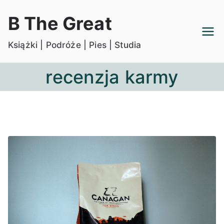
Przejdź
B The Great
do
treści
Książki | Podróże | Pies | Studia
recenzja karmy