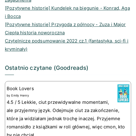
[Pozytywne historie] Kundelek na biegunie - Konrad, Aga
i Bocca
[Pozytywne historie] Przygoda z północy - Zuza i Major
Ciepła historia noworoczna
Czytelnicze podsumowanie 2022 cz.1 (fantastyka, sci-fi i
kryminały)
Ostatnio czytane (Goodreads)
Book Lovers
by
Emily Henry
4.5 / 5 Lekkie, ciut przewidywalne momentami,
ale przyjemny język. Odejmuje ciut za zakończenie,
które ja widziałam jednak trochę inaczej. Przyjemne
romansidło z książkami w roli głównej, więc cmon, kto
by nie chciał