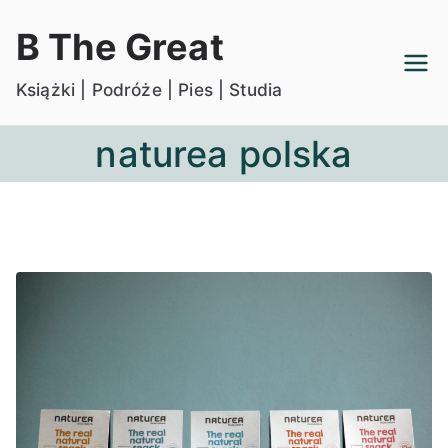
Przejdź
B The Great
do
treści
Książki | Podróże | Pies | Studia
naturea polska