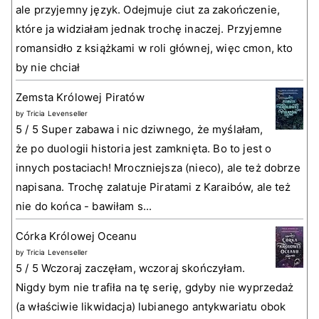
ale przyjemny język. Odejmuje ciut za zakończenie,
które ja widziałam jednak trochę inaczej. Przyjemne
romansidło z książkami w roli głównej, więc cmon, kto
by nie chciał
Zemsta Królowej Piratów
by
Tricia Levenseller
5 / 5 Super zabawa i nic dziwnego, że myślałam,
że po duologii historia jest zamknięta. Bo to jest o
innych postaciach! Mroczniejsza (nieco), ale też dobrze
napisana. Trochę zalatuje Piratami z Karaibów, ale też
nie do końca - bawiłam s...
Córka Królowej Oceanu
by
Tricia Levenseller
5 / 5 Wczoraj zaczęłam, wczoraj skończyłam.
Nigdy bym nie trafiła na tę serię, gdyby nie wyprzedaż
(a właściwie likwidacja) lubianego antykwariatu obok