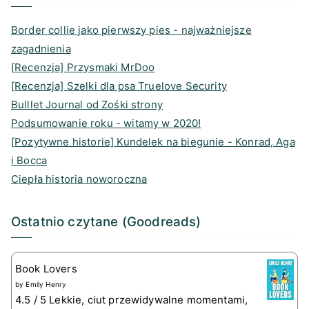
m
s
Border collie jako pierwszy pies - najważniejsze
zagadnienia
[Recenzja] Przysmaki MrDoo
[Recenzja] Szelki dla psa Truelove Security
Bulllet Journal od Zośki strony
Podsumowanie roku - witamy w 2020!
[Pozytywne historie] Kundelek na biegunie - Konrad, Aga
i Bocca
Ciepła historia noworoczna
Ostatnio czytane (Goodreads)
Book Lovers
by
Emily Henry
4.5 / 5 Lekkie, ciut przewidywalne momentami,