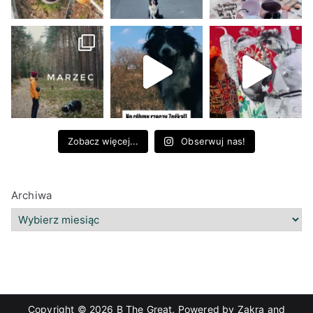
Zobacz więcej...
Obserwuj nas!
Archiwa
Copyright © 2026
B The Great
. Powered by
Zakra
and