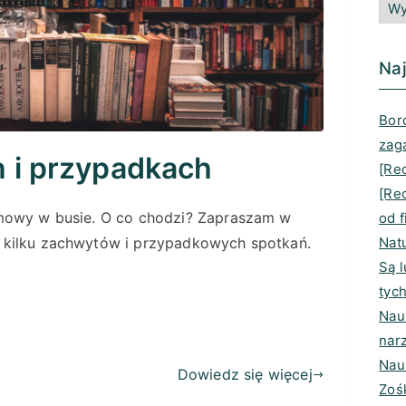
Naj
Bord
zag
h i przypadkach
[Rec
[Re
ozmowy w busie. O co chodzi? Zapraszam w
od f
Nat
, kilku zachwytów i przypadkowych spotkań.
Są 
tyc
Nauk
nar
Nau
Dowiedz się więcej
Zoś