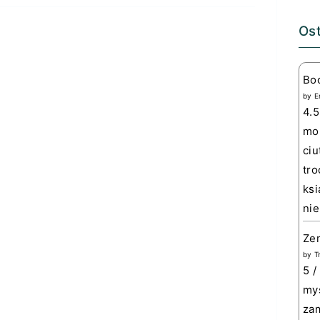
Ost
Bo
by
E
4.5
mom
ciu
tro
ksi
nie
Zem
by
T
5 /
myś
zam