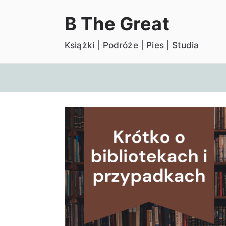
Przejdź
B The Great
do
treści
Książki | Podróże | Pies | Studia