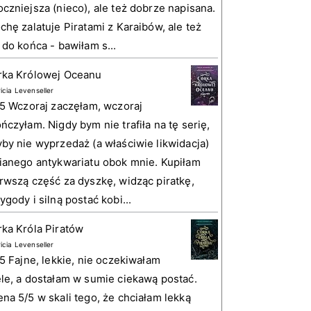
czniejsza (nieco), ale też dobrze napisana.
chę zalatuje Piratami z Karaibów, ale też
 do końca - bawiłam s...
rka Królowej Oceanu
ricia Levenseller
 5 Wczoraj zaczęłam, wczoraj
ńczyłam. Nigdy bym nie trafiła na tę serię,
by nie wyprzedaż (a właściwie likwidacja)
ianego antykwariatu obok mnie. Kupiłam
rwszą część za dyszkę, widząc piratkę,
ygody i silną postać kobi...
ka Króla Piratów
ricia Levenseller
 5 Fajne, lekkie, nie oczekiwałam
le, a dostałam w sumie ciekawą postać.
na 5/5 w skali tego, że chciałam lekką