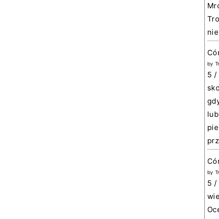
Mro
Tro
nie
Có
by
T
5 /
sko
gdy
lub
pie
prz
Cór
by
T
5 /
wie
Oce