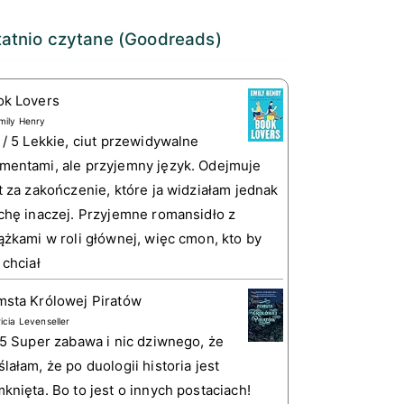
atnio czytane (Goodreads)
ok Lovers
mily Henry
 / 5 Lekkie, ciut przewidywalne
entami, ale przyjemny język. Odejmuje
t za zakończenie, które ja widziałam jednak
chę inaczej. Przyjemne romansidło z
ążkami w roli głównej, więc cmon, kto by
 chciał
sta Królowej Piratów
ricia Levenseller
 5 Super zabawa i nic dziwnego, że
lałam, że po duologii historia jest
knięta. Bo to jest o innych postaciach!