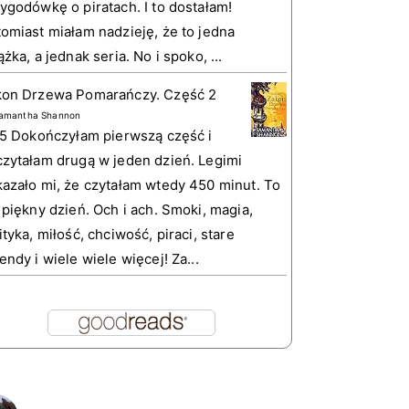
ygodówkę o piratach. I to dostałam!
omiast miałam nadzieję, że to jedna
ążka, a jednak seria. No i spoko, ...
kon Drzewa Pomarańczy. Część 2
amantha Shannon
 5 Dokończyłam pierwszą część i
zytałam drugą w jeden dzień. Legimi
azało mi, że czytałam wtedy 450 minut. To
 piękny dzień. Och i ach. Smoki, magia,
ityka, miłość, chciwość, piraci, stare
endy i wiele wiele więcej! Za...