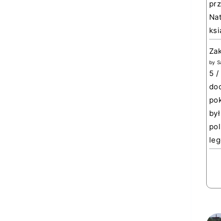
prz
Nat
ksi
Za
by
S
5 /
doc
pok
był
pol
leg