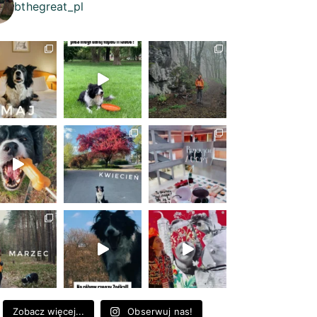
bthegreat_pl
Zobacz więcej...
Obserwuj nas!