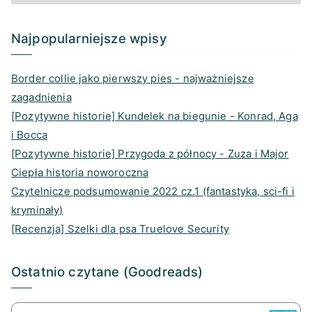
r
o
a
I
a
k
d
n
Najpopularniejsze wpisy
m
s
Border collie jako pierwszy pies - najważniejsze
zagadnienia
[Pozytywne historie] Kundelek na biegunie - Konrad, Aga
i Bocca
[Pozytywne historie] Przygoda z północy - Zuza i Major
Ciepła historia noworoczna
Czytelnicze podsumowanie 2022 cz.1 (fantastyka, sci-fi i
kryminały)
[Recenzja] Szelki dla psa Truelove Security
Ostatnio czytane (Goodreads)