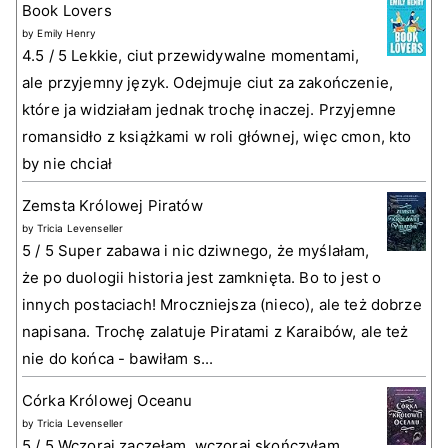
Book Lovers
by
Emily Henry
4.5 / 5 Lekkie, ciut przewidywalne momentami,
ale przyjemny język. Odejmuje ciut za zakończenie,
które ja widziałam jednak trochę inaczej. Przyjemne
romansidło z książkami w roli głównej, więc cmon, kto
by nie chciał
Zemsta Królowej Piratów
by
Tricia Levenseller
5 / 5 Super zabawa i nic dziwnego, że myślałam,
że po duologii historia jest zamknięta. Bo to jest o
innych postaciach! Mroczniejsza (nieco), ale też dobrze
napisana. Trochę zalatuje Piratami z Karaibów, ale też
nie do końca - bawiłam s...
Córka Królowej Oceanu
by
Tricia Levenseller
5 / 5 Wczoraj zaczęłam, wczoraj skończyłam.