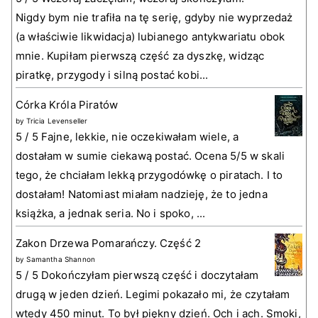
Nigdy bym nie trafiła na tę serię, gdyby nie wyprzedaż
(a właściwie likwidacja) lubianego antykwariatu obok
mnie. Kupiłam pierwszą część za dyszkę, widząc
piratkę, przygody i silną postać kobi...
Córka Króla Piratów
by
Tricia Levenseller
5 / 5 Fajne, lekkie, nie oczekiwałam wiele, a
dostałam w sumie ciekawą postać. Ocena 5/5 w skali
tego, że chciałam lekką przygodówkę o piratach. I to
dostałam! Natomiast miałam nadzieję, że to jedna
książka, a jednak seria. No i spoko, ...
Zakon Drzewa Pomarańczy. Część 2
by
Samantha Shannon
5 / 5 Dokończyłam pierwszą część i doczytałam
drugą w jeden dzień. Legimi pokazało mi, że czytałam
wtedy 450 minut. To był piękny dzień. Och i ach. Smoki,