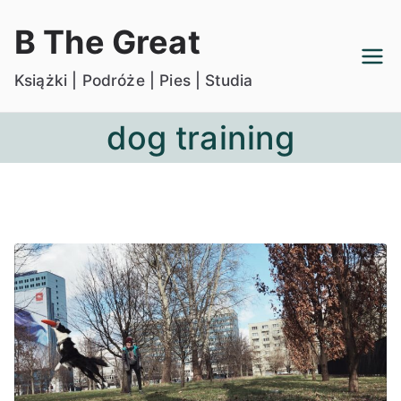
Przejdź
B The Great
do
treści
Książki | Podróże | Pies | Studia
dog training