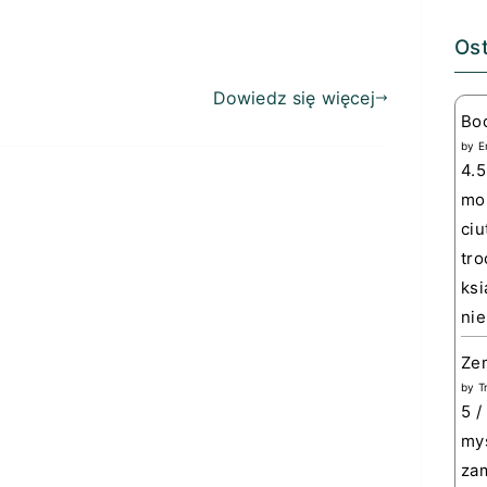
Ost
Dowiedz się więcej
Bo
by
E
4.5
mom
ciu
tro
ksi
nie
Zem
by
T
5 /
myś
zam