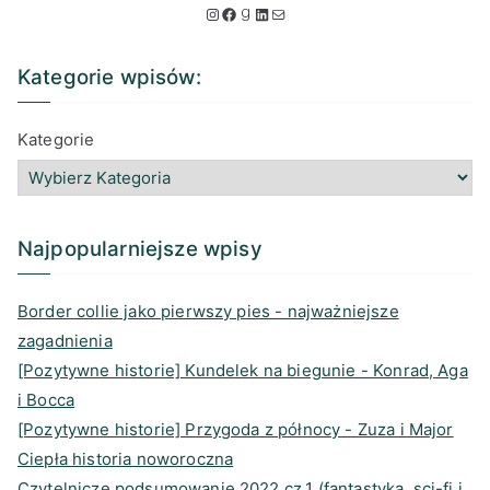
k
I
F
G
L
M
a
n
a
o
i
a
j
Kategorie wpisów:
.
s
c
o
n
i
.
t
e
d
k
l
Kategorie
.
a
b
r
e
g
o
e
d
r
o
a
I
a
k
d
n
Najpopularniejsze wpisy
m
s
Border collie jako pierwszy pies - najważniejsze
zagadnienia
[Pozytywne historie] Kundelek na biegunie - Konrad, Aga
i Bocca
[Pozytywne historie] Przygoda z północy - Zuza i Major
Ciepła historia noworoczna
Czytelnicze podsumowanie 2022 cz.1 (fantastyka, sci-fi i