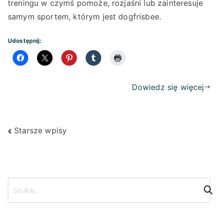
treningu w czymś pomoże, rozjaśni lub zainteresuje
samym sportem, którym jest dogfrisbee.
Udostępnij:
Dowiedz się więcej
Nawigacja
Starsze wpisy
po
wpisach
S
z
u