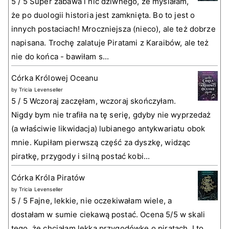
5 / 5 Super zabawa i nic dziwnego, że myślałam,
że po duologii historia jest zamknięta. Bo to jest o
innych postaciach! Mroczniejsza (nieco), ale też dobrze
napisana. Trochę zalatuje Piratami z Karaibów, ale też
nie do końca - bawiłam s...
Córka Królowej Oceanu
by
Tricia Levenseller
5 / 5 Wczoraj zaczęłam, wczoraj skończyłam.
Nigdy bym nie trafiła na tę serię, gdyby nie wyprzedaż
(a właściwie likwidacja) lubianego antykwariatu obok
mnie. Kupiłam pierwszą część za dyszkę, widząc
piratkę, przygody i silną postać kobi...
Córka Króla Piratów
by
Tricia Levenseller
5 / 5 Fajne, lekkie, nie oczekiwałam wiele, a
dostałam w sumie ciekawą postać. Ocena 5/5 w skali
tego, że chciałam lekką przygodówkę o piratach. I to