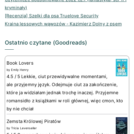
kryminały)
[Recenzja] Szelki dla psa Truelove Security
Kraina lessowych wąwozów - Kazimierz Dolny z psem
Ostatnio czytane (Goodreads)
Book Lovers
by
Emily Henry
4.5 / 5 Lekkie, ciut przewidywalne momentami,
ale przyjemny język. Odejmuje ciut za zakończenie,
które ja widziałam jednak trochę inaczej. Przyjemne
romansidło z książkami w roli głównej, więc cmon, kto
by nie chciał
Zemsta Królowej Piratów
by
Tricia Levenseller