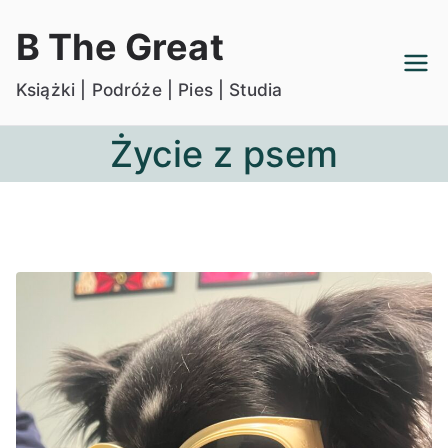
Przejdź
B The Great
do
treści
Książki | Podróże | Pies | Studia
Życie z psem