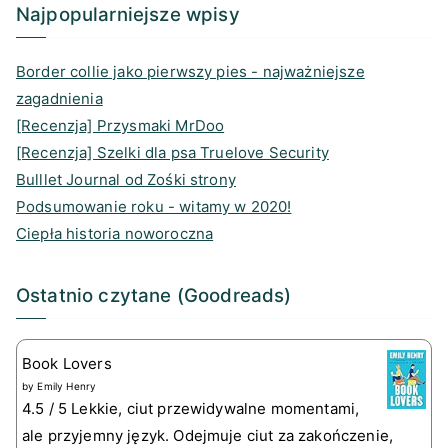
a
k
d
n
Najpopularniejsze wpisy
m
s
Border collie jako pierwszy pies - najważniejsze
zagadnienia
[Recenzja] Przysmaki MrDoo
[Recenzja] Szelki dla psa Truelove Security
Bulllet Journal od Zośki strony
Podsumowanie roku - witamy w 2020!
Ciepła historia noworoczna
Ostatnio czytane (Goodreads)
Book Lovers
by
Emily Henry
4.5 / 5 Lekkie, ciut przewidywalne momentami,
ale przyjemny język. Odejmuje ciut za zakończenie,