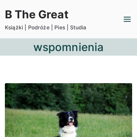
Przejdź
B The Great
do
treści
Książki | Podróże | Pies | Studia
wspomnienia