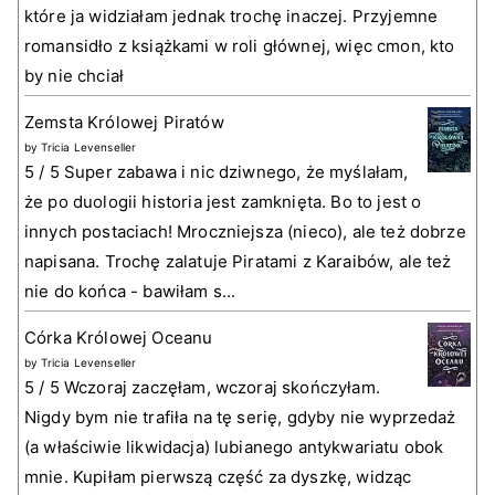
które ja widziałam jednak trochę inaczej. Przyjemne
romansidło z książkami w roli głównej, więc cmon, kto
by nie chciał
Zemsta Królowej Piratów
by
Tricia Levenseller
5 / 5 Super zabawa i nic dziwnego, że myślałam,
że po duologii historia jest zamknięta. Bo to jest o
innych postaciach! Mroczniejsza (nieco), ale też dobrze
napisana. Trochę zalatuje Piratami z Karaibów, ale też
nie do końca - bawiłam s...
Córka Królowej Oceanu
by
Tricia Levenseller
5 / 5 Wczoraj zaczęłam, wczoraj skończyłam.
Nigdy bym nie trafiła na tę serię, gdyby nie wyprzedaż
(a właściwie likwidacja) lubianego antykwariatu obok
mnie. Kupiłam pierwszą część za dyszkę, widząc