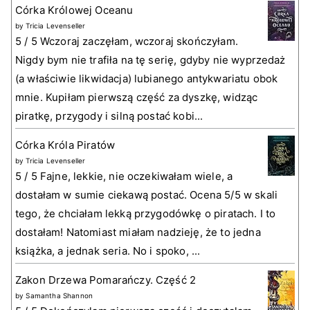
Córka Królowej Oceanu
by
Tricia Levenseller
5 / 5 Wczoraj zaczęłam, wczoraj skończyłam.
Nigdy bym nie trafiła na tę serię, gdyby nie wyprzedaż
(a właściwie likwidacja) lubianego antykwariatu obok
mnie. Kupiłam pierwszą część za dyszkę, widząc
piratkę, przygody i silną postać kobi...
Córka Króla Piratów
by
Tricia Levenseller
5 / 5 Fajne, lekkie, nie oczekiwałam wiele, a
dostałam w sumie ciekawą postać. Ocena 5/5 w skali
tego, że chciałam lekką przygodówkę o piratach. I to
dostałam! Natomiast miałam nadzieję, że to jedna
książka, a jednak seria. No i spoko, ...
Zakon Drzewa Pomarańczy. Część 2
by
Samantha Shannon