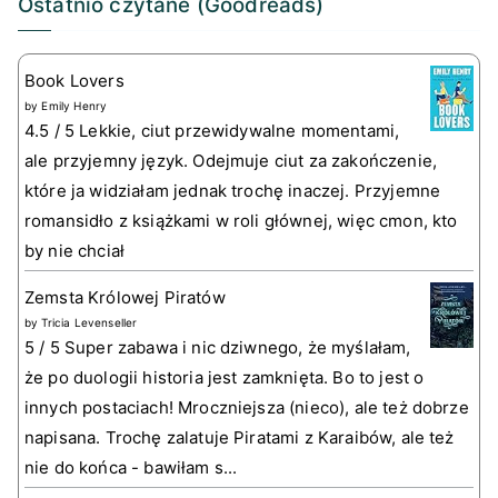
Ostatnio czytane (Goodreads)
Book Lovers
by
Emily Henry
4.5 / 5 Lekkie, ciut przewidywalne momentami,
ale przyjemny język. Odejmuje ciut za zakończenie,
które ja widziałam jednak trochę inaczej. Przyjemne
romansidło z książkami w roli głównej, więc cmon, kto
by nie chciał
Zemsta Królowej Piratów
by
Tricia Levenseller
5 / 5 Super zabawa i nic dziwnego, że myślałam,
że po duologii historia jest zamknięta. Bo to jest o
innych postaciach! Mroczniejsza (nieco), ale też dobrze
napisana. Trochę zalatuje Piratami z Karaibów, ale też
nie do końca - bawiłam s...