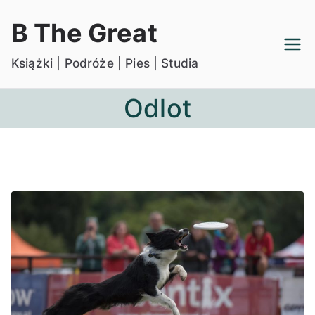
Przejdź
B The Great
do
treści
Książki | Podróże | Pies | Studia
Odlot