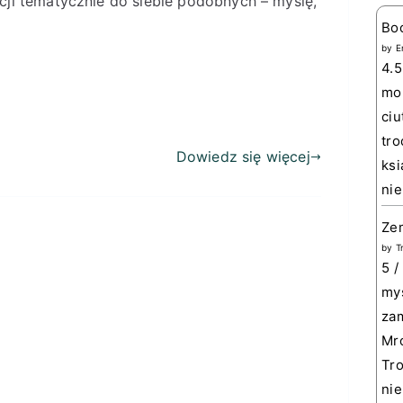
cji tematycznie do siebie podobnych – myślę,
Bo
by
E
4.5
mom
ciu
tro
Dowiedz się więcej
ksi
nie
Zem
by
T
5 /
myś
zam
Mro
Tro
nie