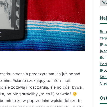
Naj
Bord
zag
[Re
[Rec
Bull
Pod
[Po
oczątku stycznia przeczytałam ich już ponad
Kon
dnim. Psiarze szukający tu informacji
Cie
 się zdziwią i rozczarują, ale no cóż, bywa.
a, bo blog straciłby „to coś”, prawda?
Ost
e, bo mimo że w poprzednim wpisie dobrze to