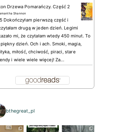
kon Drzewa Pomarańczy. Część 2
amantha Shannon
 5 Dokończyłam pierwszą część i
zytałam drugą w jeden dzień. Legimi
azało mi, że czytałam wtedy 450 minut. To
 piękny dzień. Och i ach. Smoki, magia,
ityka, miłość, chciwość, piraci, stare
endy i wiele wiele więcej! Za...
bthegreat_pl