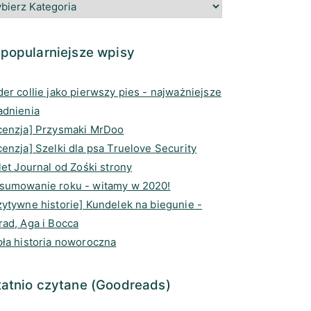
g
o
e
d
r
o
a
I
a
k
d
n
popularniejsze wpisy
m
s
er collie jako pierwszy pies - najważniejsze
adnienia
cenzja] Przysmaki MrDoo
enzja] Szelki dla psa Truelove Security
let Journal od Zośki strony
sumowanie roku - witamy w 2020!
zytywne historie] Kundelek na biegunie -
rad, Aga i Bocca
pła historia noworoczna
atnio czytane (Goodreads)