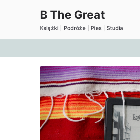
Przejdź
B The Great
do
treści
Książki | Podróże | Pies | Studia