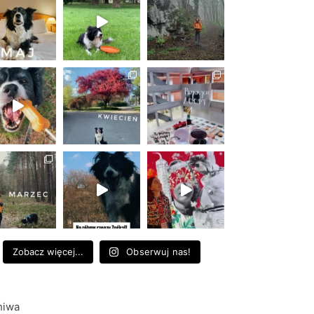
Zobacz więcej...
Obserwuj nas!
hiwa