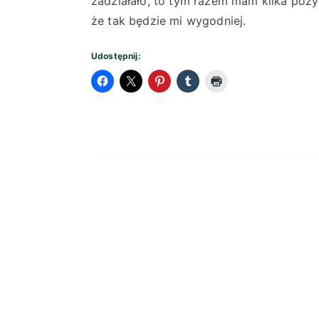
zadziałało, to tym razem mam kilka pozy
że tak będzie mi wygodniej.
Udostępnij: