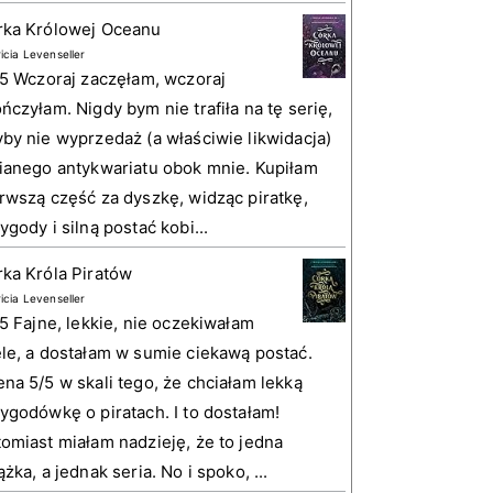
rka Królowej Oceanu
ricia Levenseller
 5 Wczoraj zaczęłam, wczoraj
ńczyłam. Nigdy bym nie trafiła na tę serię,
by nie wyprzedaż (a właściwie likwidacja)
ianego antykwariatu obok mnie. Kupiłam
rwszą część za dyszkę, widząc piratkę,
ygody i silną postać kobi...
ka Króla Piratów
ricia Levenseller
 5 Fajne, lekkie, nie oczekiwałam
le, a dostałam w sumie ciekawą postać.
na 5/5 w skali tego, że chciałam lekką
ygodówkę o piratach. I to dostałam!
omiast miałam nadzieję, że to jedna
ążka, a jednak seria. No i spoko, ...