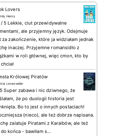
ok Lovers
mily Henry
 / 5 Lekkie, ciut przewidywalne
entami, ale przyjemny język. Odejmuje
t za zakończenie, które ja widziałam jednak
chę inaczej. Przyjemne romansidło z
ążkami w roli głównej, więc cmon, kto by
 chciał
sta Królowej Piratów
ricia Levenseller
 5 Super zabawa i nic dziwnego, że
lałam, że po duologii historia jest
knięta. Bo to jest o innych postaciach!
czniejsza (nieco), ale też dobrze napisana.
chę zalatuje Piratami z Karaibów, ale też
 do końca - bawiłam s...