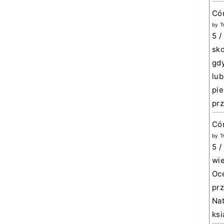
Có
by
T
5 /
sko
gdy
lub
pie
prz
Cór
by
T
5 /
wie
Oce
prz
Nat
ksi