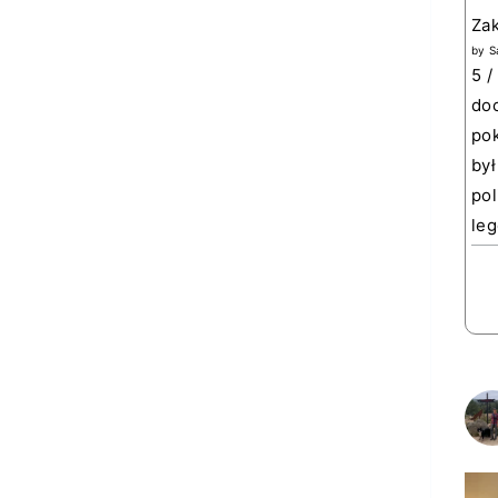
Za
by
S
5 /
doc
pok
był
pol
leg