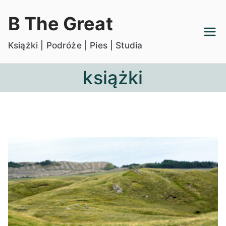
Przejdź
B The Great
do
treści
Książki | Podróże | Pies | Studia
książki