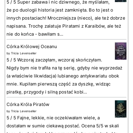
5 / 5 Super zabawa i nic dziwnego, że myślałam,
że po duologii historia jest zamknięta. Bo to jest o
innych postaciach! Mroczniejsza (nieco), ale też dobrze
napisana. Trochę zalatuje Piratami z Karaibów, ale też
nie do końca - bawiłam s...
Córka Królowej Oceanu
by
Tricia Levenseller
5 / 5 Wczoraj zaczęłam, wczoraj skończyłam.
Nigdy bym nie trafiła na tę serię, gdyby nie wyprzedaż
(a właściwie likwidacja) lubianego antykwariatu obok
mnie. Kupiłam pierwszą część za dyszkę, widząc
piratkę, przygody i silną postać kobi...
Córka Króla Piratów
by
Tricia Levenseller
5 / 5 Fajne, lekkie, nie oczekiwałam wiele, a
dostałam w sumie ciekawą postać. Ocena 5/5 w skali