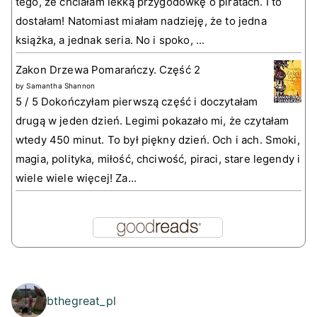
tego, że chciałam lekką przygodówkę o piratach. I to
dostałam! Natomiast miałam nadzieję, że to jedna
książka, a jednak seria. No i spoko, ...
Zakon Drzewa Pomarańczy. Część 2
by
Samantha Shannon
5 / 5 Dokończyłam pierwszą część i doczytałam
drugą w jeden dzień. Legimi pokazało mi, że czytałam
wtedy 450 minut. To był piękny dzień. Och i ach. Smoki,
magia, polityka, miłość, chciwość, piraci, stare legendy i
wiele wiele więcej! Za...
bthegreat_pl