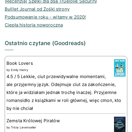
[Recenzja] Szelki dla psa Truelove Security
Bulllet Journal od Zośki strony
Podsumowanie roku - witamy w 2020!
Ciepła historia noworoczna
Ostatnio czytane (Goodreads)
Book Lovers
by
Emily Henry
4.5 / 5 Lekkie, ciut przewidywalne momentami,
ale przyjemny język. Odejmuje ciut za zakończenie,
które ja widziałam jednak trochę inaczej. Przyjemne
romansidło z książkami w roli głównej, więc cmon, kto
by nie chciał
Zemsta Królowej Piratów
by
Tricia Levenseller