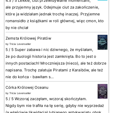
4.5 / 5 Lekkie, ciut przewidywalne momentami,
ale przyjemny język. Odejmuje ciut za zakończenie,
które ja widziałam jednak trochę inaczej. Przyjemne
romansidło z książkami w roli głównej, więc cmon, kto
by nie chciał
Zemsta Królowej Piratów
by
Tricia Levenseller
5 / 5 Super zabawa i nic dziwnego, że myślałam,
że po duologii historia jest zamknięta. Bo to jest o
innych postaciach! Mroczniejsza (nieco), ale też dobrze
napisana. Trochę zalatuje Piratami z Karaibów, ale też
nie do końca - bawiłam s...
Córka Królowej Oceanu
by
Tricia Levenseller
5 / 5 Wczoraj zaczęłam, wczoraj skończyłam.
Nigdy bym nie trafiła na tę serię, gdyby nie wyprzedaż
(a właściwie likwidacja) lubianego antykwariatu obok