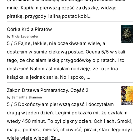
mnie. Kupiłam pierwszą część za dyszkę, widząc
piratkę, przygody i silną postać kobi...
Córka Króla Piratów
by
Tricia Levenseller
5 / 5 Fajne, lekkie, nie oczekiwałam wiele, a
dostałam w sumie ciekawą postać. Ocena 5/5 w skali
tego, że chciałam lekką przygodówkę o piratach. I to
dostałam! Natomiast miałam nadzieję, że to jedna
książka, a jednak seria. No i spoko, ...
Zakon Drzewa Pomarańczy. Część 2
by
Samantha Shannon
5 / 5 Dokończyłam pierwszą część i doczytałam
drugą w jeden dzień. Legimi pokazało mi, że czytałam
wtedy 450 minut. To był piękny dzień. Och i ach. Smoki,
magia, polityka, miłość, chciwość, piraci, stare legendy i
wiele wiele więcej! Za...