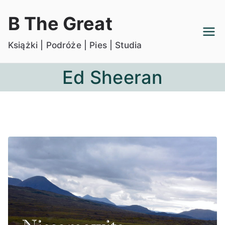
Przejdź
B The Great
do
treści
Książki | Podróże | Pies | Studia
Ed Sheeran