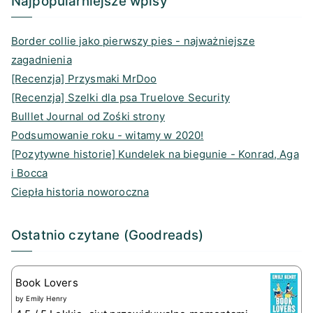
Najpopularniejsze wpisy
m
s
Border collie jako pierwszy pies - najważniejsze
zagadnienia
[Recenzja] Przysmaki MrDoo
[Recenzja] Szelki dla psa Truelove Security
Bulllet Journal od Zośki strony
Podsumowanie roku - witamy w 2020!
[Pozytywne historie] Kundelek na biegunie - Konrad, Aga
i Bocca
Ciepła historia noworoczna
Ostatnio czytane (Goodreads)
Book Lovers
by
Emily Henry