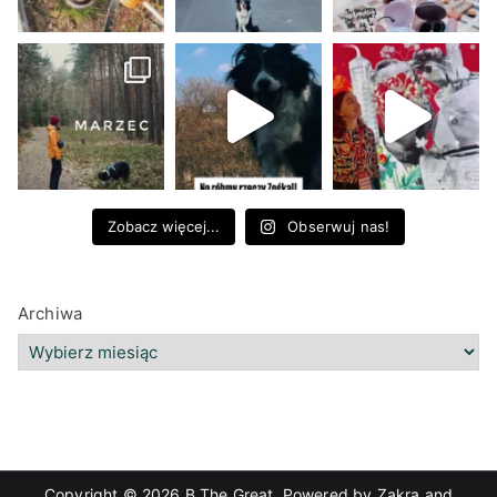
Zobacz więcej...
Obserwuj nas!
Archiwa
Copyright © 2026
B The Great
. Powered by
Zakra
and