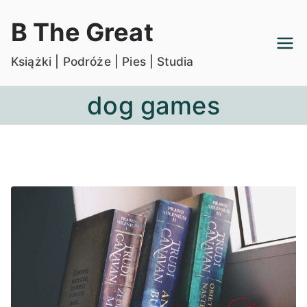
Przejdź
B The Great
do
treści
Książki | Podróże | Pies | Studia
dog games