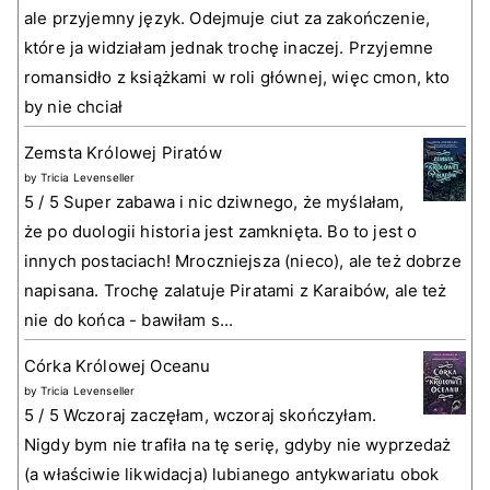
ale przyjemny język. Odejmuje ciut za zakończenie,
które ja widziałam jednak trochę inaczej. Przyjemne
romansidło z książkami w roli głównej, więc cmon, kto
by nie chciał
Zemsta Królowej Piratów
by
Tricia Levenseller
5 / 5 Super zabawa i nic dziwnego, że myślałam,
że po duologii historia jest zamknięta. Bo to jest o
innych postaciach! Mroczniejsza (nieco), ale też dobrze
napisana. Trochę zalatuje Piratami z Karaibów, ale też
nie do końca - bawiłam s...
Córka Królowej Oceanu
by
Tricia Levenseller
5 / 5 Wczoraj zaczęłam, wczoraj skończyłam.
Nigdy bym nie trafiła na tę serię, gdyby nie wyprzedaż
(a właściwie likwidacja) lubianego antykwariatu obok