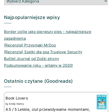
g
o
e
d
r
o
a
I
a
k
d
n
Najpopularniejsze wpisy
m
s
Border collie jako pierwszy pies - najważniejsze
zagadnienia
[Recenzja] Przysmaki MrDoo
[Recenzja] Szelki dla psa Truelove Security
Bulllet Journal od Zośki strony
Podsumowanie roku - witamy w 2020!
Ostatnio czytane (Goodreads)
Book Lovers
by
Emily Henry
4.5 / 5 Lekkie, ciut przewidywalne momentami,