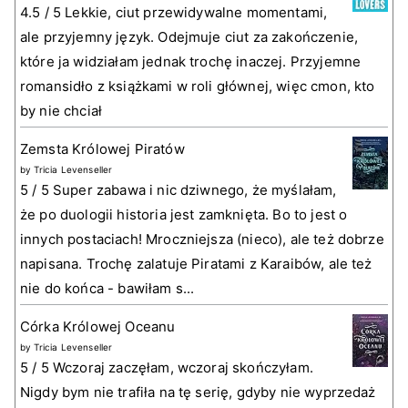
4.5 / 5 Lekkie, ciut przewidywalne momentami,
ale przyjemny język. Odejmuje ciut za zakończenie,
które ja widziałam jednak trochę inaczej. Przyjemne
romansidło z książkami w roli głównej, więc cmon, kto
by nie chciał
Zemsta Królowej Piratów
by
Tricia Levenseller
5 / 5 Super zabawa i nic dziwnego, że myślałam,
że po duologii historia jest zamknięta. Bo to jest o
innych postaciach! Mroczniejsza (nieco), ale też dobrze
napisana. Trochę zalatuje Piratami z Karaibów, ale też
nie do końca - bawiłam s...
Córka Królowej Oceanu
by
Tricia Levenseller
5 / 5 Wczoraj zaczęłam, wczoraj skończyłam.
Nigdy bym nie trafiła na tę serię, gdyby nie wyprzedaż