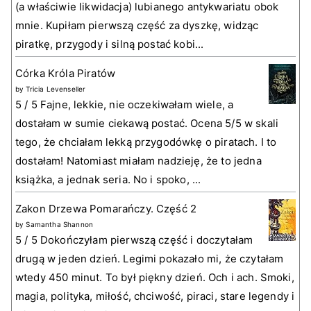
(a właściwie likwidacja) lubianego antykwariatu obok
mnie. Kupiłam pierwszą część za dyszkę, widząc
piratkę, przygody i silną postać kobi...
Córka Króla Piratów
by
Tricia Levenseller
5 / 5 Fajne, lekkie, nie oczekiwałam wiele, a
dostałam w sumie ciekawą postać. Ocena 5/5 w skali
tego, że chciałam lekką przygodówkę o piratach. I to
dostałam! Natomiast miałam nadzieję, że to jedna
książka, a jednak seria. No i spoko, ...
Zakon Drzewa Pomarańczy. Część 2
by
Samantha Shannon
5 / 5 Dokończyłam pierwszą część i doczytałam
drugą w jeden dzień. Legimi pokazało mi, że czytałam
wtedy 450 minut. To był piękny dzień. Och i ach. Smoki,
magia, polityka, miłość, chciwość, piraci, stare legendy i