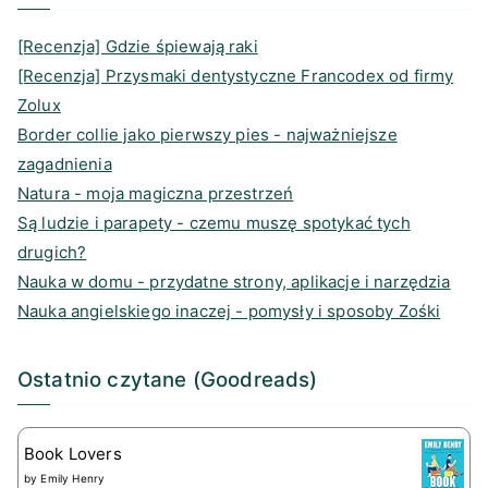
[Recenzja] Gdzie śpiewają raki
[Recenzja] Przysmaki dentystyczne Francodex od firmy
Zolux
Border collie jako pierwszy pies - najważniejsze
zagadnienia
Natura - moja magiczna przestrzeń
Są ludzie i parapety - czemu muszę spotykać tych
drugich?
Nauka w domu - przydatne strony, aplikacje i narzędzia
Nauka angielskiego inaczej - pomysły i sposoby Zośki
Ostatnio czytane (Goodreads)
Book Lovers
by
Emily Henry