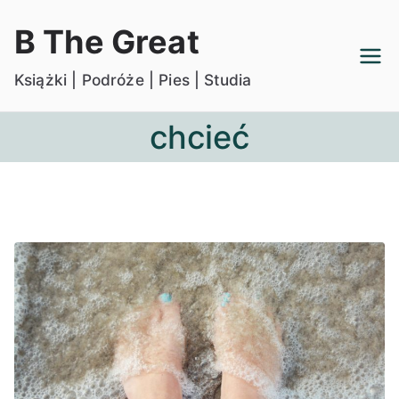
Przejdź
B The Great
do
treści
Książki | Podróże | Pies | Studia
chcieć