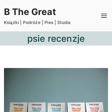
Przejdź
B The Great
do
treści
Książki | Podróże | Pies | Studia
psie recenzje