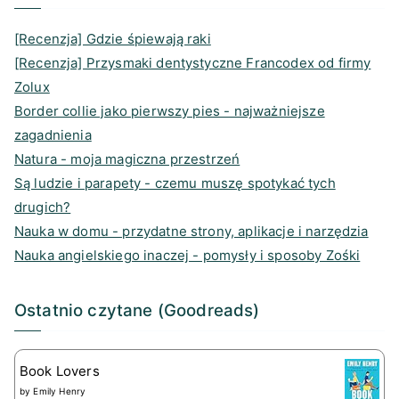
m
s
[Recenzja] Gdzie śpiewają raki
[Recenzja] Przysmaki dentystyczne Francodex od firmy
Zolux
Border collie jako pierwszy pies - najważniejsze
zagadnienia
Natura - moja magiczna przestrzeń
Są ludzie i parapety - czemu muszę spotykać tych
drugich?
Nauka w domu - przydatne strony, aplikacje i narzędzia
Nauka angielskiego inaczej - pomysły i sposoby Zośki
Ostatnio czytane (Goodreads)
Book Lovers
by
Emily Henry