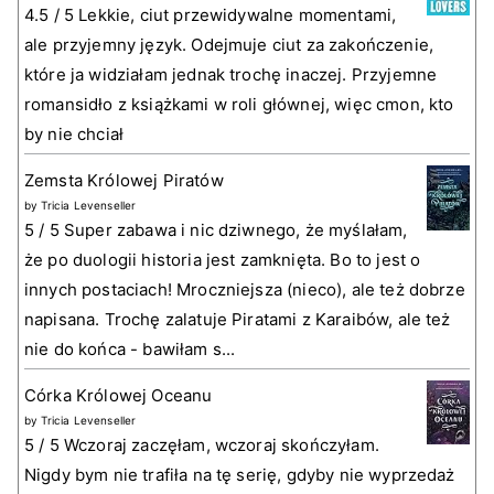
4.5 / 5 Lekkie, ciut przewidywalne momentami,
ale przyjemny język. Odejmuje ciut za zakończenie,
które ja widziałam jednak trochę inaczej. Przyjemne
romansidło z książkami w roli głównej, więc cmon, kto
by nie chciał
Zemsta Królowej Piratów
by
Tricia Levenseller
5 / 5 Super zabawa i nic dziwnego, że myślałam,
że po duologii historia jest zamknięta. Bo to jest o
innych postaciach! Mroczniejsza (nieco), ale też dobrze
napisana. Trochę zalatuje Piratami z Karaibów, ale też
nie do końca - bawiłam s...
Córka Królowej Oceanu
by
Tricia Levenseller
5 / 5 Wczoraj zaczęłam, wczoraj skończyłam.
Nigdy bym nie trafiła na tę serię, gdyby nie wyprzedaż