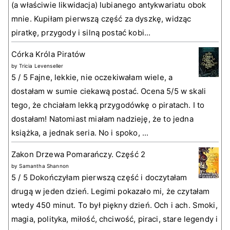
(a właściwie likwidacja) lubianego antykwariatu obok
mnie. Kupiłam pierwszą część za dyszkę, widząc
piratkę, przygody i silną postać kobi...
Córka Króla Piratów
by
Tricia Levenseller
5 / 5 Fajne, lekkie, nie oczekiwałam wiele, a
dostałam w sumie ciekawą postać. Ocena 5/5 w skali
tego, że chciałam lekką przygodówkę o piratach. I to
dostałam! Natomiast miałam nadzieję, że to jedna
książka, a jednak seria. No i spoko, ...
Zakon Drzewa Pomarańczy. Część 2
by
Samantha Shannon
5 / 5 Dokończyłam pierwszą część i doczytałam
drugą w jeden dzień. Legimi pokazało mi, że czytałam
wtedy 450 minut. To był piękny dzień. Och i ach. Smoki,
magia, polityka, miłość, chciwość, piraci, stare legendy i