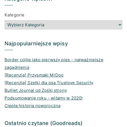
.
s
c
o
n
i
.
t
e
d
k
l
Kategorie
.
a
b
r
e
g
o
e
d
r
o
a
I
a
k
d
n
Najpopularniejsze wpisy
m
s
Border collie jako pierwszy pies - najważniejsze
zagadnienia
[Recenzja] Przysmaki MrDoo
[Recenzja] Szelki dla psa Truelove Security
Bulllet Journal od Zośki strony
Podsumowanie roku - witamy w 2020!
Ciepła historia noworoczna
Ostatnio czytane (Goodreads)