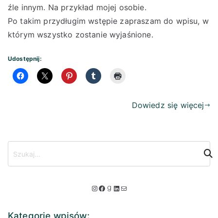
źle innym. Na przykład mojej osobie.
Po takim przydługim wstępie zapraszam do wpisu, w
którym wszystko zostanie wyjaśnione.
Udostępnij:
Dowiedz się więcej
S
z
u
k
I
F
G
L
M
a
n
a
o
i
a
j
Kategorie wpisów: