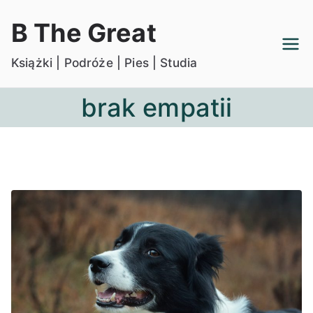
Przejdź
B The Great
do
treści
Książki | Podróże | Pies | Studia
brak empatii