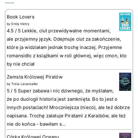
Book Lovers
by
Emily Henry
4.5 / 5 Lekkie, ciut przewidywalne momentami,
ale przyjemny język. Odejmuje ciut za zakończenie,
które ja widziałam jednak trochę inaczej. Przyjemne
romansidło z książkami w roli głównej, więc cmon, kto
by nie chciał
Zemsta Królowej Piratów
by
Tricia Levenseller
5 / 5 Super zabawa i nic dziwnego, że myślałam,
że po duologii historia jest zamknięta. Bo to jest o
innych postaciach! Mroczniejsza (nieco), ale też dobrze
napisana. Trochę zalatuje Piratami z Karaibów, ale też
nie do końca - bawiłam s...
Córka Królowej Oceanu