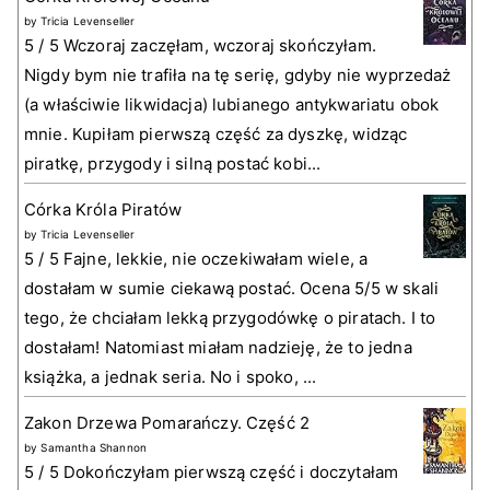
by
Tricia Levenseller
5 / 5 Wczoraj zaczęłam, wczoraj skończyłam.
Nigdy bym nie trafiła na tę serię, gdyby nie wyprzedaż
(a właściwie likwidacja) lubianego antykwariatu obok
mnie. Kupiłam pierwszą część za dyszkę, widząc
piratkę, przygody i silną postać kobi...
Córka Króla Piratów
by
Tricia Levenseller
5 / 5 Fajne, lekkie, nie oczekiwałam wiele, a
dostałam w sumie ciekawą postać. Ocena 5/5 w skali
tego, że chciałam lekką przygodówkę o piratach. I to
dostałam! Natomiast miałam nadzieję, że to jedna
książka, a jednak seria. No i spoko, ...
Zakon Drzewa Pomarańczy. Część 2
by
Samantha Shannon
5 / 5 Dokończyłam pierwszą część i doczytałam