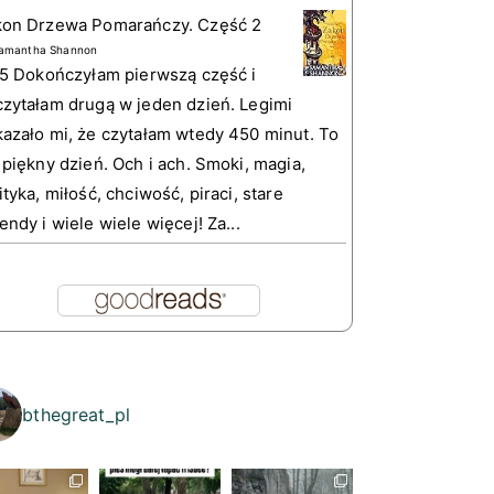
kon Drzewa Pomarańczy. Część 2
amantha Shannon
 5 Dokończyłam pierwszą część i
zytałam drugą w jeden dzień. Legimi
azało mi, że czytałam wtedy 450 minut. To
 piękny dzień. Och i ach. Smoki, magia,
ityka, miłość, chciwość, piraci, stare
endy i wiele wiele więcej! Za...
bthegreat_pl