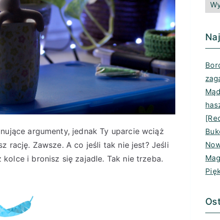
Naj
Bord
zag
Mądr
has
[Rec
nujące argumenty, jednak Ty uparcie wciąż
Buk
Now
rację. Zawsze. A co jeśli tak nie jest? Jeśli
Mag
lce i bronisz się zajadle. Tak nie trzeba.
Pię
Ost