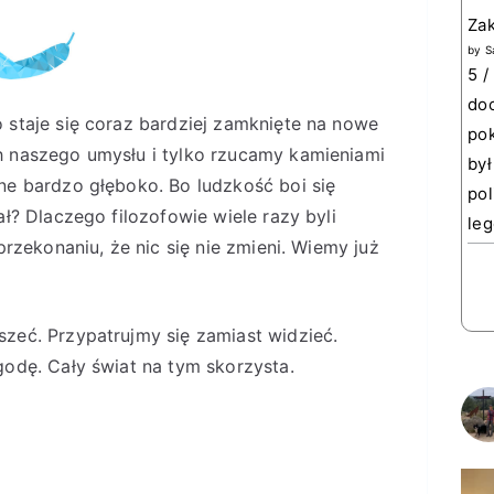
Za
by
S
5 /
doc
 staje się coraz bardziej zamknięte na nowe
pok
h naszego umysłu i tylko rzucamy kamieniami
był
ne bardzo głęboko. Bo ludzkość boi się
pol
ał? Dlaczego filozofowie wiele razy byli
leg
przekonaniu, że nic się nie zmieni. Wiemy już
zeć. Przypatrujmy się zamiast widzieć.
godę. Cały świat na tym skorzysta.