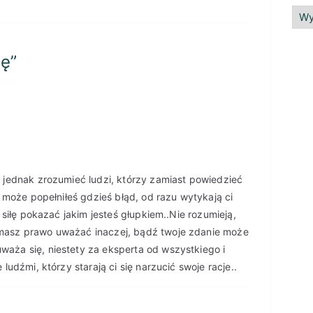
ję
”
ę jednak zrozumieć ludzi, którzy zamiast powiedzieć
e może popełniłeś gdzieś błąd, od razu wytykają ci
a siłę pokazać jakim jesteś głupkiem..Nie rozumieją,
masz prawo uważać inaczej, bądź twoje zdanie może
aża się, niestety za eksperta od wszystkiego i
ludźmi, którzy starają ci się narzucić swoje racje..