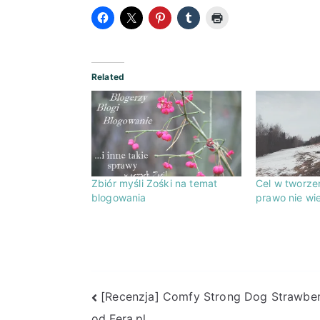
Related
Zbiór myśli Zośki na temat
Cel w tworze
blogowania
prawo nie wi
Nawigacja
[Recenzja] Comfy Strong Dog Strawbe
od Fera.pl