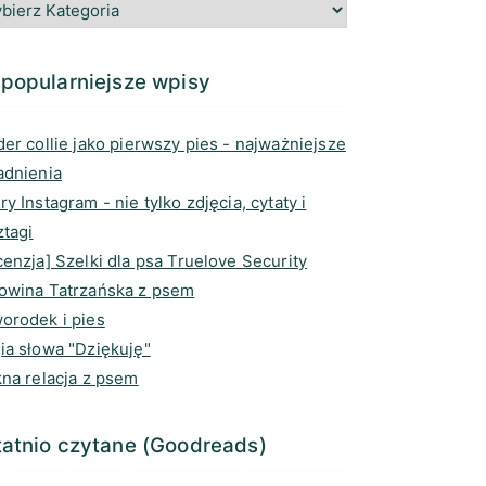
g
o
e
d
r
o
a
I
a
k
d
n
popularniejsze wpisy
m
s
er collie jako pierwszy pies - najważniejsze
adnienia
y Instagram - nie tylko zdjęcia, cytaty i
ztagi
enzja] Szelki dla psa Truelove Security
owina Tatrzańska z psem
orodek i pies
ia słowa "Dziękuję"
kna relacja z psem
atnio czytane (Goodreads)