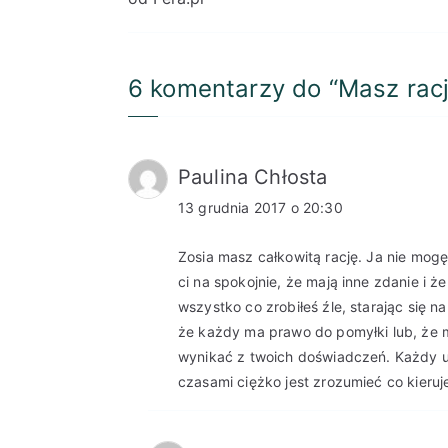
wpisu
6 komentarzy do “
Masz rac
Paulina Chłosta
13 grudnia 2017 o 20:30
Zosia masz całkowitą rację. Ja nie mog
ci na spokojnie, że mają inne zdanie i ż
wszystko co zrobiłeś źle, starając się n
że każdy ma prawo do pomyłki lub, że 
wynikać z twoich doświadczeń. Każdy uw
czasami ciężko jest zrozumieć co kieruje 