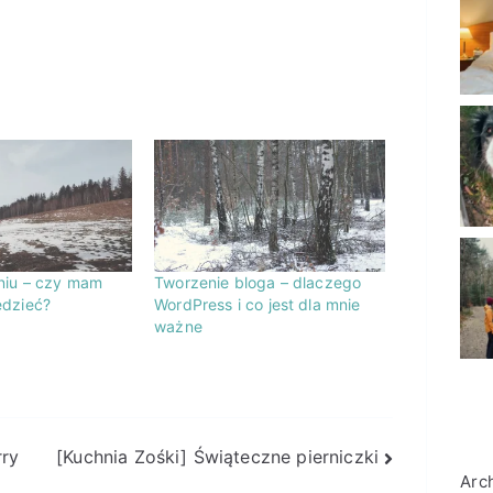
niu – czy mam
Tworzenie bloga – dlaczego
edzieć?
WordPress i co jest dla mnie
ważne
rry
[Kuchnia Zośki] Świąteczne pierniczki
Arc