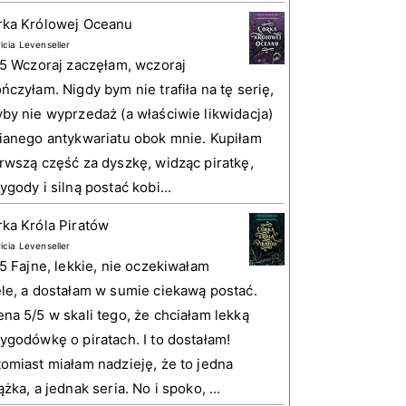
rka Królowej Oceanu
ricia Levenseller
 5 Wczoraj zaczęłam, wczoraj
ńczyłam. Nigdy bym nie trafiła na tę serię,
by nie wyprzedaż (a właściwie likwidacja)
ianego antykwariatu obok mnie. Kupiłam
rwszą część za dyszkę, widząc piratkę,
ygody i silną postać kobi...
ka Króla Piratów
ricia Levenseller
 5 Fajne, lekkie, nie oczekiwałam
le, a dostałam w sumie ciekawą postać.
na 5/5 w skali tego, że chciałam lekką
ygodówkę o piratach. I to dostałam!
omiast miałam nadzieję, że to jedna
ążka, a jednak seria. No i spoko, ...