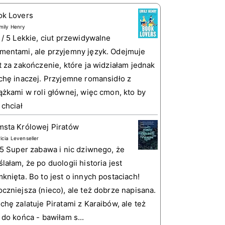
ok Lovers
mily Henry
 / 5 Lekkie, ciut przewidywalne
entami, ale przyjemny język. Odejmuje
t za zakończenie, które ja widziałam jednak
chę inaczej. Przyjemne romansidło z
ążkami w roli głównej, więc cmon, kto by
 chciał
sta Królowej Piratów
ricia Levenseller
 5 Super zabawa i nic dziwnego, że
lałam, że po duologii historia jest
knięta. Bo to jest o innych postaciach!
czniejsza (nieco), ale też dobrze napisana.
chę zalatuje Piratami z Karaibów, ale też
 do końca - bawiłam s...