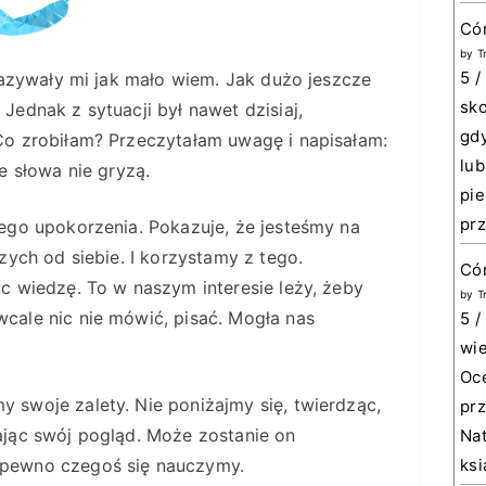
Có
by
T
5 /
kazywały mi jak mało wiem. Jak dużo jeszcze
sko
ednak z sytuacji był nawet dzisiaj,
gdy
Co zrobiłam? Przeczytałam uwagę i napisałam:
lub
e słowa nie gryzą.
pie
prz
ego upokorzenia. Pokazuje, że jesteśmy na
zych od siebie. I korzystamy z tego.
Cór
c wiedzę. To w naszym interesie leży, żeby
by
T
cale nic nie mówić, pisać. Mogła nas
5 /
wie
Oce
swoje zalety. Nie poniżajmy się, twierdząc,
prz
ając swój pogląd. Może zostanie on
Nat
ksi
 pewno czegoś się nauczymy.