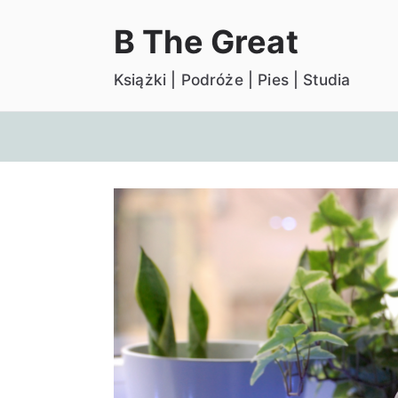
Przejdź
B The Great
do
treści
Książki | Podróże | Pies | Studia