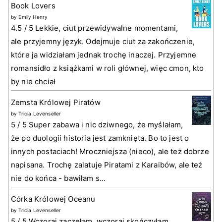
Book Lovers
by
Emily Henry
4.5 / 5 Lekkie, ciut przewidywalne momentami,
ale przyjemny język. Odejmuje ciut za zakończenie,
które ja widziałam jednak trochę inaczej. Przyjemne
romansidło z książkami w roli głównej, więc cmon, kto
by nie chciał
Zemsta Królowej Piratów
by
Tricia Levenseller
5 / 5 Super zabawa i nic dziwnego, że myślałam,
że po duologii historia jest zamknięta. Bo to jest o
innych postaciach! Mroczniejsza (nieco), ale też dobrze
napisana. Trochę zalatuje Piratami z Karaibów, ale też
nie do końca - bawiłam s...
Córka Królowej Oceanu
by
Tricia Levenseller
5 / 5 Wczoraj zaczęłam, wczoraj skończyłam.