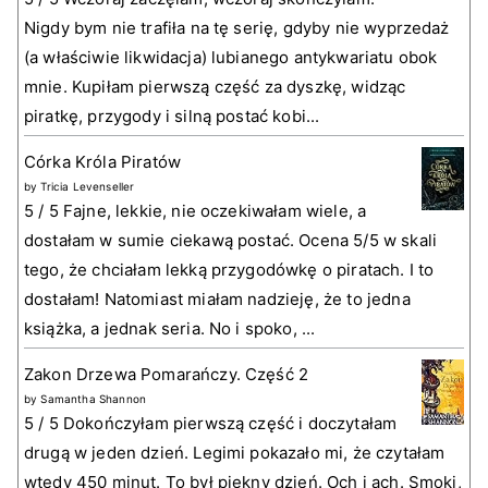
Nigdy bym nie trafiła na tę serię, gdyby nie wyprzedaż
(a właściwie likwidacja) lubianego antykwariatu obok
mnie. Kupiłam pierwszą część za dyszkę, widząc
piratkę, przygody i silną postać kobi...
Córka Króla Piratów
by
Tricia Levenseller
5 / 5 Fajne, lekkie, nie oczekiwałam wiele, a
dostałam w sumie ciekawą postać. Ocena 5/5 w skali
tego, że chciałam lekką przygodówkę o piratach. I to
dostałam! Natomiast miałam nadzieję, że to jedna
książka, a jednak seria. No i spoko, ...
Zakon Drzewa Pomarańczy. Część 2
by
Samantha Shannon
5 / 5 Dokończyłam pierwszą część i doczytałam
drugą w jeden dzień. Legimi pokazało mi, że czytałam
wtedy 450 minut. To był piękny dzień. Och i ach. Smoki,