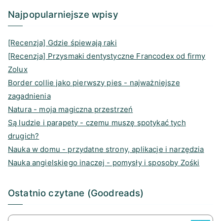
a
k
d
n
Najpopularniejsze wpisy
m
s
[Recenzja] Gdzie śpiewają raki
[Recenzja] Przysmaki dentystyczne Francodex od firmy
Zolux
Border collie jako pierwszy pies - najważniejsze
zagadnienia
Natura - moja magiczna przestrzeń
Są ludzie i parapety - czemu muszę spotykać tych
drugich?
Nauka w domu - przydatne strony, aplikacje i narzędzia
Nauka angielskiego inaczej - pomysły i sposoby Zośki
Ostatnio czytane (Goodreads)