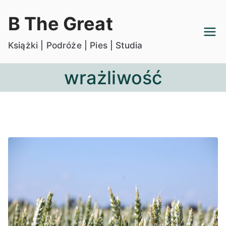
Przejdź
B The Great
do
treści
Książki | Podróże | Pies | Studia
wrażliwość