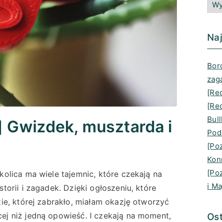
Naj
Bord
zag
[Re
[Rec
Bull
] Gwizdek, musztarda i
Pod
[Po
Kon
[Po
kolica ma wiele tajemnic, które czekają na
i Ma
torii i zagadek. Dzięki ogłoszeniu, które
zie, której zabrakło, miałam okazję otworzyć
ej niż jedną opowieść. I czekają na moment,
Ost