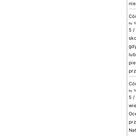
nie
Có
by
T
5 /
sko
gdy
lub
pie
prz
Cór
by
T
5 /
wie
Oce
prz
Nat