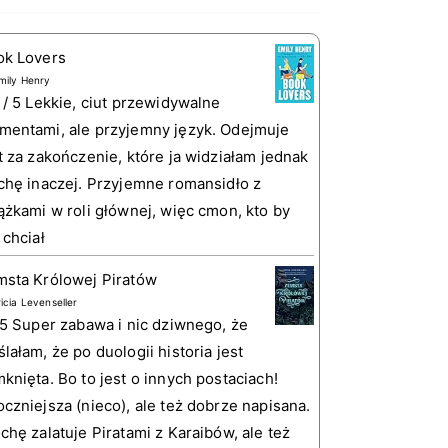
ok Lovers
mily Henry
 / 5 Lekkie, ciut przewidywalne
entami, ale przyjemny język. Odejmuje
t za zakończenie, które ja widziałam jednak
chę inaczej. Przyjemne romansidło z
ążkami w roli głównej, więc cmon, kto by
 chciał
sta Królowej Piratów
ricia Levenseller
 5 Super zabawa i nic dziwnego, że
lałam, że po duologii historia jest
knięta. Bo to jest o innych postaciach!
czniejsza (nieco), ale też dobrze napisana.
chę zalatuje Piratami z Karaibów, ale też