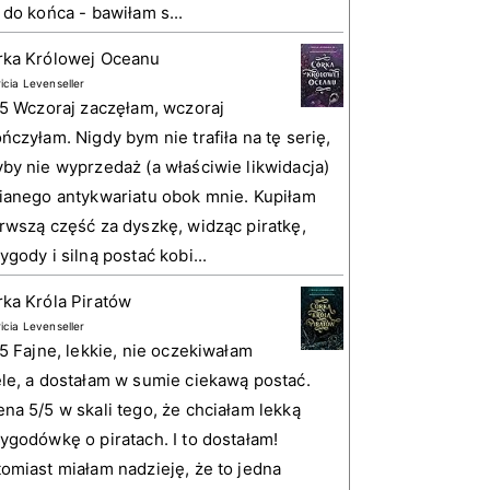
 do końca - bawiłam s...
rka Królowej Oceanu
ricia Levenseller
 5 Wczoraj zaczęłam, wczoraj
ńczyłam. Nigdy bym nie trafiła na tę serię,
by nie wyprzedaż (a właściwie likwidacja)
ianego antykwariatu obok mnie. Kupiłam
rwszą część za dyszkę, widząc piratkę,
ygody i silną postać kobi...
ka Króla Piratów
ricia Levenseller
 5 Fajne, lekkie, nie oczekiwałam
le, a dostałam w sumie ciekawą postać.
na 5/5 w skali tego, że chciałam lekką
ygodówkę o piratach. I to dostałam!
omiast miałam nadzieję, że to jedna