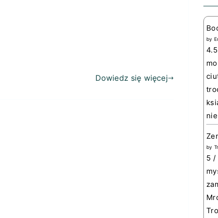
Bo
by
E
4.5
mom
ciu
Dowiedz się więcej
tro
ksi
nie
Zem
by
T
5 /
myś
zam
Mro
Tro