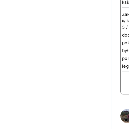
ksi
Za
by
S
5 /
doc
pok
był
pol
leg