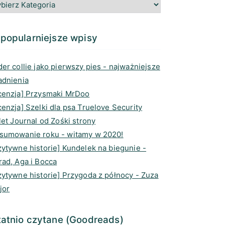
g
o
e
d
r
o
a
I
a
k
d
n
popularniejsze wpisy
m
s
er collie jako pierwszy pies - najważniejsze
adnienia
cenzja] Przysmaki MrDoo
enzja] Szelki dla psa Truelove Security
let Journal od Zośki strony
sumowanie roku - witamy w 2020!
zytywne historie] Kundelek na biegunie -
rad, Aga i Bocca
zytywne historie] Przygoda z północy - Zuza
jor
atnio czytane (Goodreads)