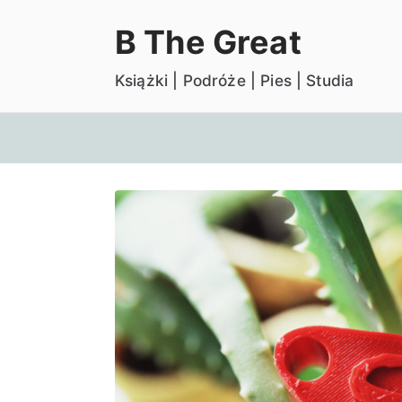
Przejdź
B The Great
do
treści
Książki | Podróże | Pies | Studia