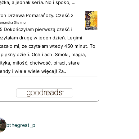
ążka, a jednak seria. No i spoko, ...
kon Drzewa Pomarańczy. Część 2
amantha Shannon
 5 Dokończyłam pierwszą część i
zytałam drugą w jeden dzień. Legimi
azało mi, że czytałam wtedy 450 minut. To
 piękny dzień. Och i ach. Smoki, magia,
ityka, miłość, chciwość, piraci, stare
endy i wiele wiele więcej! Za...
bthegreat_pl