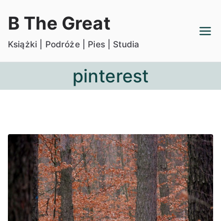
Przejdź
B The Great
do
treści
Książki | Podróże | Pies | Studia
pinterest