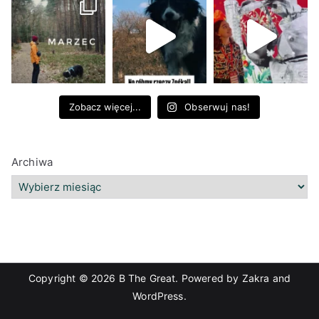
Zobacz więcej...
Obserwuj nas!
Archiwa
Copyright © 2026
B The Great
. Powered by
Zakra
and
WordPress
.