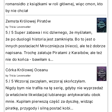
romansidło z książkami w roli głównej, więc cmon, kto
by nie chciał
Zemsta Królowej Piratów
by
Tricia Levenseller
5 / 5 Super zabawa i nic dziwnego, że myślałam,
że po duologii historia jest zamknięta. Bo to jest o
innych postaciach! Mroczniejsza (nieco), ale też dobrze
napisana. Trochę zalatuje Piratami z Karaibów, ale też
nie do końca - bawiłam s...
Córka Królowej Oceanu
by
Tricia Levenseller
5 / 5 Wczoraj zaczęłam, wczoraj skończyłam.
Nigdy bym nie trafiła na tę serię, gdyby nie wyprzedaż
(a właściwie likwidacja) lubianego antykwariatu obok
mnie. Kupiłam pierwszą część za dyszkę, widząc
piratkę, przygody i silną postać kobi...