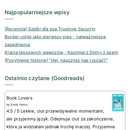
r
o
a
I
a
k
d
n
Najpopularniejsze wpisy
m
s
[Recenzja] Szelki dla psa Truelove Security
Border collie jako pierwszy pies - najważniejsze
zagadnienia
Kraina lessowych wąwozów - Kazimierz Dolny z psem
[Pozytywne historie] "Hej, nauczysz nas rzucać?"
Ostatnio czytane (Goodreads)
Book Lovers
by
Emily Henry
4.5 / 5 Lekkie, ciut przewidywalne momentami,
ale przyjemny język. Odejmuje ciut za zakończenie,
które ja widziałam jednak trochę inaczej. Przyjemne