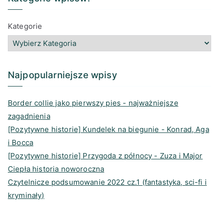
.
s
c
o
n
i
.
t
e
d
k
l
Kategorie
.
a
b
r
e
g
o
e
d
r
o
a
I
a
k
d
n
Najpopularniejsze wpisy
m
s
Border collie jako pierwszy pies - najważniejsze
zagadnienia
[Pozytywne historie] Kundelek na biegunie - Konrad, Aga
i Bocca
[Pozytywne historie] Przygoda z północy - Zuza i Major
Ciepła historia noworoczna
Czytelnicze podsumowanie 2022 cz.1 (fantastyka, sci-fi i
kryminały)