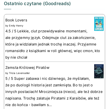
Ostatnio czytane (Goodreads)
Book Lovers
by
Emily Henry
4.5 / 5 Lekkie, ciut przewidywalne momentami,
ale przyjemny język. Odejmuje ciut za zakończenie,
które ja widziałam jednak trochę inaczej. Przyjemne
romansidło z książkami w roli głównej, więc cmon, kto
by nie chciał
Zemsta Królowej Piratów
by
Tricia Levenseller
5 / 5 Super zabawa i nic dziwnego, że myślałam,
że po duologii historia jest zamknięta. Bo to jest o
innych postaciach! Mroczniejsza (nieco), ale też dobrze
napisana. Trochę zalatuje Piratami z Karaibów, ale też
nie do końca - bawiłam s...