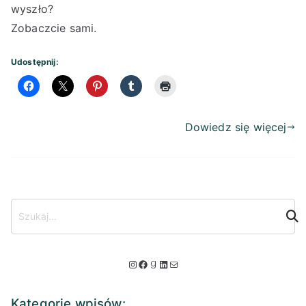
wyszło?
Zobaczcie sami.
Udostępnij:
Dowiedz się więcej
S
z
u
k
I
F
G
L
M
a
n
a
o
i
a
j
Kategorie wpisów: