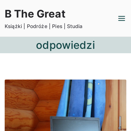
Przejdź
B The Great
do
treści
Książki | Podróże | Pies | Studia
odpowiedzi