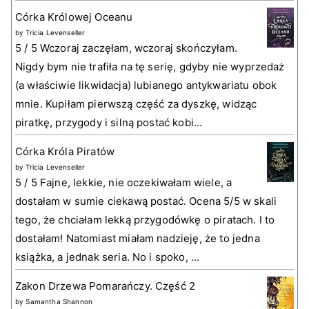
Córka Królowej Oceanu
by
Tricia Levenseller
5 / 5 Wczoraj zaczęłam, wczoraj skończyłam.
Nigdy bym nie trafiła na tę serię, gdyby nie wyprzedaż
(a właściwie likwidacja) lubianego antykwariatu obok
mnie. Kupiłam pierwszą część za dyszkę, widząc
piratkę, przygody i silną postać kobi...
Córka Króla Piratów
by
Tricia Levenseller
5 / 5 Fajne, lekkie, nie oczekiwałam wiele, a
dostałam w sumie ciekawą postać. Ocena 5/5 w skali
tego, że chciałam lekką przygodówkę o piratach. I to
dostałam! Natomiast miałam nadzieję, że to jedna
książka, a jednak seria. No i spoko, ...
Zakon Drzewa Pomarańczy. Część 2
by
Samantha Shannon