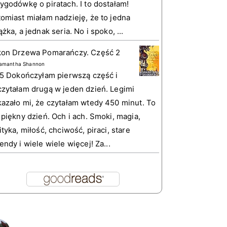
ygodówkę o piratach. I to dostałam!
omiast miałam nadzieję, że to jedna
ążka, a jednak seria. No i spoko, ...
kon Drzewa Pomarańczy. Część 2
amantha Shannon
 5 Dokończyłam pierwszą część i
zytałam drugą w jeden dzień. Legimi
azało mi, że czytałam wtedy 450 minut. To
 piękny dzień. Och i ach. Smoki, magia,
ityka, miłość, chciwość, piraci, stare
endy i wiele wiele więcej! Za...