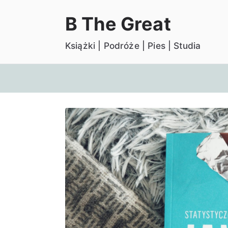
Przejdź
B The Great
do
treści
Książki | Podróże | Pies | Studia