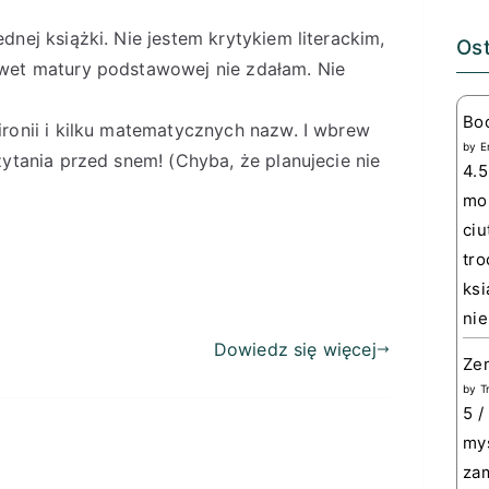
nej książki. Nie jestem krytykiem literackim,
Ost
wet matury podstawowej nie zdałam. Nie
Bo
ronii i kilku matematycznych nazw. I wbrew
by
E
ytania przed snem! (Chyba, że planujecie nie
4.5
mom
ciu
tro
ksi
nie
Dowiedz się więcej
Zem
by
T
5 /
myś
zam