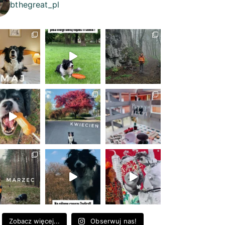
bthegreat_pl
Zobacz więcej...
Obserwuj nas!