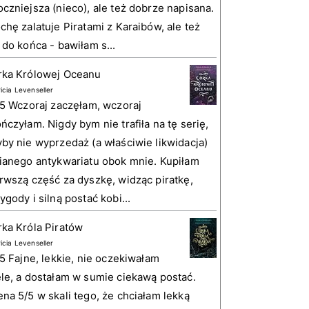
czniejsza (nieco), ale też dobrze napisana.
chę zalatuje Piratami z Karaibów, ale też
 do końca - bawiłam s...
rka Królowej Oceanu
ricia Levenseller
 5 Wczoraj zaczęłam, wczoraj
ńczyłam. Nigdy bym nie trafiła na tę serię,
by nie wyprzedaż (a właściwie likwidacja)
ianego antykwariatu obok mnie. Kupiłam
rwszą część za dyszkę, widząc piratkę,
ygody i silną postać kobi...
ka Króla Piratów
ricia Levenseller
 5 Fajne, lekkie, nie oczekiwałam
le, a dostałam w sumie ciekawą postać.
na 5/5 w skali tego, że chciałam lekką