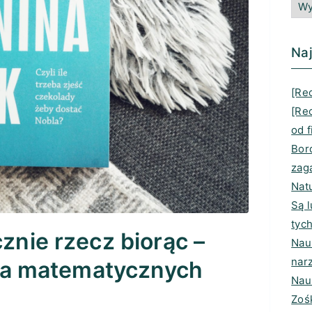
Naj
[Rec
[Re
od f
Bord
zag
Nat
Są 
tyc
znie rzecz biorąc –
Nauk
nar
 dla matematycznych
Nau
Zoś