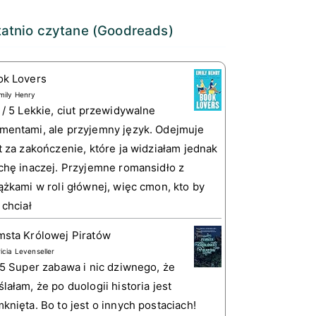
atnio czytane (Goodreads)
ok Lovers
mily Henry
 / 5 Lekkie, ciut przewidywalne
entami, ale przyjemny język. Odejmuje
t za zakończenie, które ja widziałam jednak
chę inaczej. Przyjemne romansidło z
ążkami w roli głównej, więc cmon, kto by
 chciał
sta Królowej Piratów
ricia Levenseller
 5 Super zabawa i nic dziwnego, że
lałam, że po duologii historia jest
knięta. Bo to jest o innych postaciach!