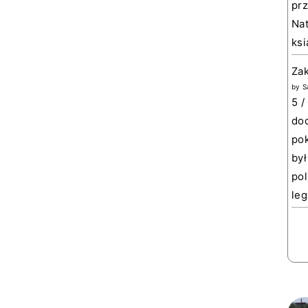
prz
Nat
ksi
Za
by
S
5 /
doc
pok
był
pol
leg