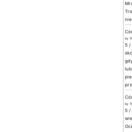
Mro
Tro
nie
Có
by
T
5 /
sko
gdy
lub
pie
prz
Cór
by
T
5 /
wie
Oce