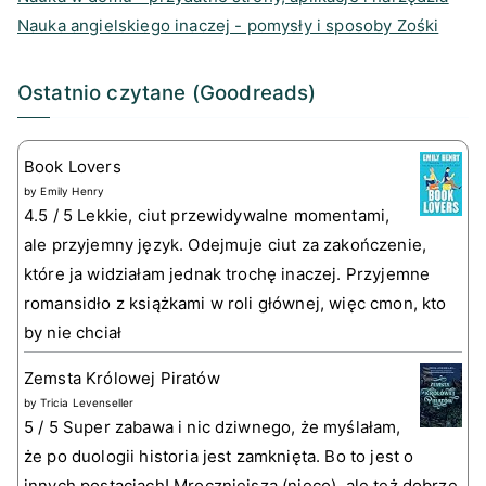
Nauka angielskiego inaczej - pomysły i sposoby Zośki
Ostatnio czytane (Goodreads)
Book Lovers
by
Emily Henry
4.5 / 5 Lekkie, ciut przewidywalne momentami,
ale przyjemny język. Odejmuje ciut za zakończenie,
które ja widziałam jednak trochę inaczej. Przyjemne
romansidło z książkami w roli głównej, więc cmon, kto
by nie chciał
Zemsta Królowej Piratów
by
Tricia Levenseller
5 / 5 Super zabawa i nic dziwnego, że myślałam,
że po duologii historia jest zamknięta. Bo to jest o
innych postaciach! Mroczniejsza (nieco), ale też dobrze