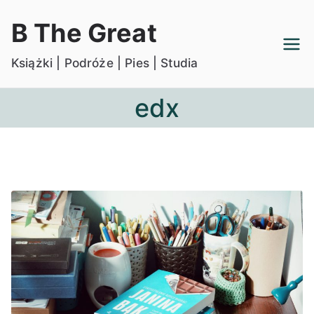
Przejdź
B The Great
do
treści
Książki | Podróże | Pies | Studia
edx