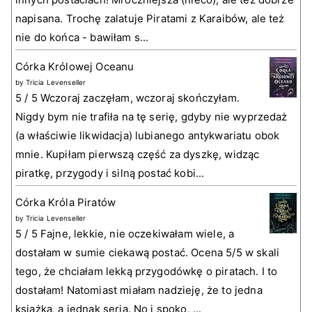
napisana. Trochę zalatuje Piratami z Karaibów, ale też
nie do końca - bawiłam s...
Córka Królowej Oceanu
by
Tricia Levenseller
5 / 5 Wczoraj zaczęłam, wczoraj skończyłam.
Nigdy bym nie trafiła na tę serię, gdyby nie wyprzedaż
(a właściwie likwidacja) lubianego antykwariatu obok
mnie. Kupiłam pierwszą część za dyszkę, widząc
piratkę, przygody i silną postać kobi...
Córka Króla Piratów
by
Tricia Levenseller
5 / 5 Fajne, lekkie, nie oczekiwałam wiele, a
dostałam w sumie ciekawą postać. Ocena 5/5 w skali
tego, że chciałam lekką przygodówkę o piratach. I to
dostałam! Natomiast miałam nadzieję, że to jedna
książka, a jednak seria. No i spoko, ...