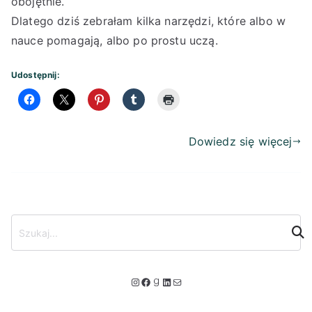
obojętnie.
Dlatego dziś zebrałam kilka narzędzi, które albo w
nauce pomagają, albo po prostu uczą.
Udostępnij:
Dowiedz się więcej
S
z
u
k
I
F
G
L
M
a
n
a
o
i
a
j