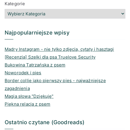
Kategorie
.
a
b
r
e
g
o
e
d
r
o
a
I
a
k
d
n
Najpopularniejsze wpisy
m
s
Mądry Instagram - nie tylko zdjęcia, cytaty i hasztagi
[Recenzja] Szelki dla psa Truelove Security
Bukowina Tatrzańska z psem
Noworodek i pies
Border collie jako pierwszy pies - najważniejsze
zagadnienia
Magia słowa "Dziękuję"
Piękna relacja z psem
Ostatnio czytane (Goodreads)