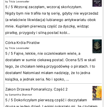
by
Tricia Levenseller
5 / 5 Wczoraj zaczęłam, wczoraj skończyłam.
Nigdy bym nie trafiła na tę serię, gdyby nie wyprzedaż
(a właściwie likwidacja) lubianego antykwariatu obok
mnie. Kupiłam pierwszą część za dyszkę, widząc
piratkę, przygody i silną postać kobi...
Córka Króla Piratów
by
Tricia Levenseller
5 / 5 Fajne, lekkie, nie oczekiwałam wiele, a
dostałam w sumie ciekawą postać. Ocena 5/5 w skali
tego, że chciałam lekką przygodówkę o piratach. I to
dostałam! Natomiast miałam nadzieję, że to jedna
książka, a jednak seria. No i spoko, ...
Zakon Drzewa Pomarańczy. Część 2
by
Samantha Shannon
5 / 5 Dokończyłam pierwszą część i doczytałam
drugą w jeden dzień. Legimi pokazało mi, że czytałam