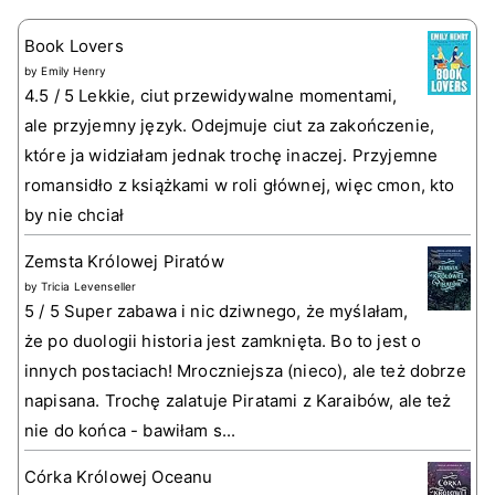
Book Lovers
by
Emily Henry
4.5 / 5 Lekkie, ciut przewidywalne momentami,
ale przyjemny język. Odejmuje ciut za zakończenie,
które ja widziałam jednak trochę inaczej. Przyjemne
romansidło z książkami w roli głównej, więc cmon, kto
by nie chciał
Zemsta Królowej Piratów
by
Tricia Levenseller
5 / 5 Super zabawa i nic dziwnego, że myślałam,
że po duologii historia jest zamknięta. Bo to jest o
innych postaciach! Mroczniejsza (nieco), ale też dobrze
napisana. Trochę zalatuje Piratami z Karaibów, ale też
nie do końca - bawiłam s...
Córka Królowej Oceanu