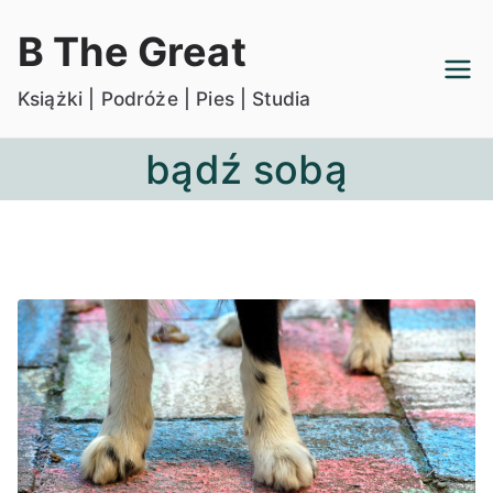
Przejdź
B The Great
do
treści
Książki | Podróże | Pies | Studia
bądź sobą