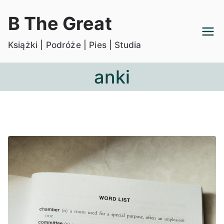
Przejdź
B The Great
do
treści
Książki | Podróże | Pies | Studia
anki