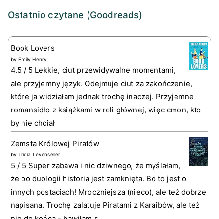
Ostatnio czytane (Goodreads)
Book Lovers
by
Emily Henry
4.5 / 5 Lekkie, ciut przewidywalne momentami,
ale przyjemny język. Odejmuje ciut za zakończenie,
które ja widziałam jednak trochę inaczej. Przyjemne
romansidło z książkami w roli głównej, więc cmon, kto
by nie chciał
Zemsta Królowej Piratów
by
Tricia Levenseller
5 / 5 Super zabawa i nic dziwnego, że myślałam,
że po duologii historia jest zamknięta. Bo to jest o
innych postaciach! Mroczniejsza (nieco), ale też dobrze
napisana. Trochę zalatuje Piratami z Karaibów, ale też
nie do końca - bawiłam s...