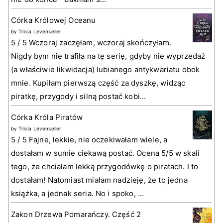
Córka Królowej Oceanu
by
Tricia Levenseller
5 / 5 Wczoraj zaczęłam, wczoraj skończyłam.
Nigdy bym nie trafiła na tę serię, gdyby nie wyprzedaż
(a właściwie likwidacja) lubianego antykwariatu obok
mnie. Kupiłam pierwszą część za dyszkę, widząc
piratkę, przygody i silną postać kobi...
Córka Króla Piratów
by
Tricia Levenseller
5 / 5 Fajne, lekkie, nie oczekiwałam wiele, a
dostałam w sumie ciekawą postać. Ocena 5/5 w skali
tego, że chciałam lekką przygodówkę o piratach. I to
dostałam! Natomiast miałam nadzieję, że to jedna
książka, a jednak seria. No i spoko, ...
Zakon Drzewa Pomarańczy. Część 2