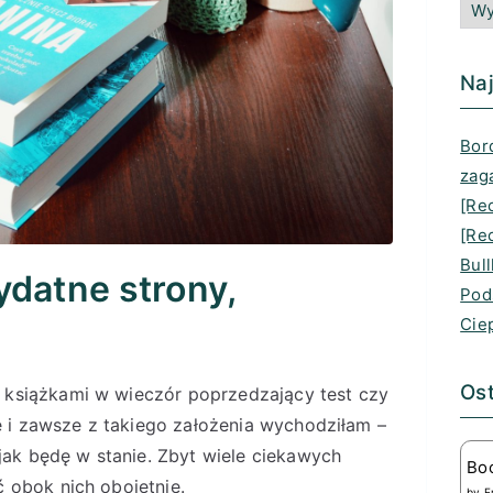
Naj
Bord
zag
[Re
[Rec
Bull
datne strony,
Pod
Cie
Ost
d książkami w wieczór poprzedzający test czy
 i zawsze z takiego założenia wychodziłam –
ak będę w stanie. Zbyt wiele ciekawych
Bo
ć obok nich obojętnie.
by
E