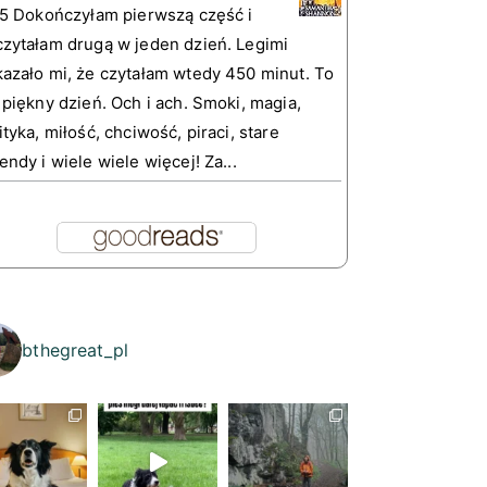
 5 Dokończyłam pierwszą część i
zytałam drugą w jeden dzień. Legimi
azało mi, że czytałam wtedy 450 minut. To
 piękny dzień. Och i ach. Smoki, magia,
ityka, miłość, chciwość, piraci, stare
endy i wiele wiele więcej! Za...
bthegreat_pl