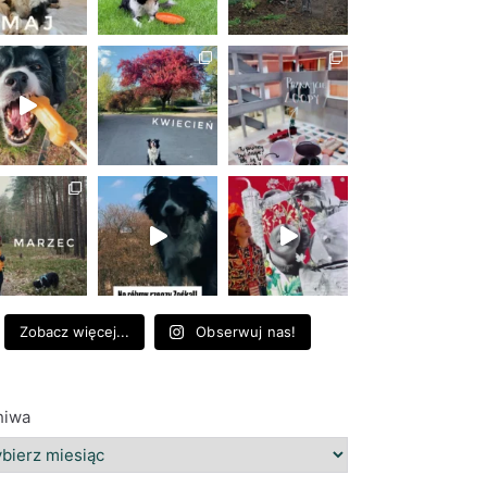
Zobacz więcej...
Obserwuj nas!
hiwa