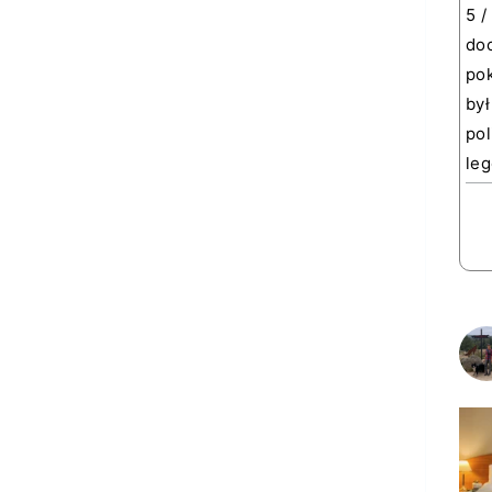
5 /
doc
pok
był
pol
leg