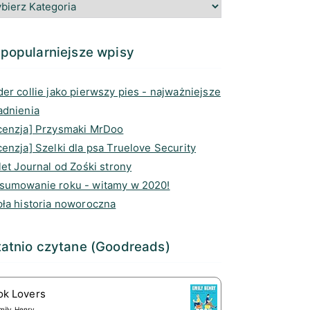
g
o
e
d
r
o
a
I
a
k
d
n
popularniejsze wpisy
m
s
er collie jako pierwszy pies - najważniejsze
adnienia
cenzja] Przysmaki MrDoo
enzja] Szelki dla psa Truelove Security
let Journal od Zośki strony
sumowanie roku - witamy w 2020!
pła historia noworoczna
atnio czytane (Goodreads)
ok Lovers
mily Henry