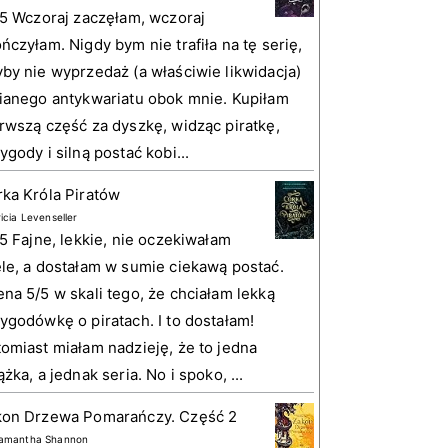
 5 Wczoraj zaczęłam, wczoraj
ńczyłam. Nigdy bym nie trafiła na tę serię,
by nie wyprzedaż (a właściwie likwidacja)
ianego antykwariatu obok mnie. Kupiłam
rwszą część za dyszkę, widząc piratkę,
ygody i silną postać kobi...
ka Króla Piratów
ricia Levenseller
 5 Fajne, lekkie, nie oczekiwałam
le, a dostałam w sumie ciekawą postać.
na 5/5 w skali tego, że chciałam lekką
ygodówkę o piratach. I to dostałam!
omiast miałam nadzieję, że to jedna
ążka, a jednak seria. No i spoko, ...
kon Drzewa Pomarańczy. Część 2
amantha Shannon