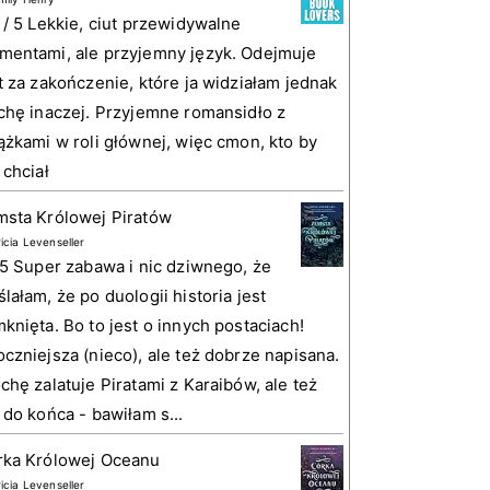
 / 5 Lekkie, ciut przewidywalne
entami, ale przyjemny język. Odejmuje
t za zakończenie, które ja widziałam jednak
chę inaczej. Przyjemne romansidło z
ążkami w roli głównej, więc cmon, kto by
 chciał
sta Królowej Piratów
ricia Levenseller
 5 Super zabawa i nic dziwnego, że
lałam, że po duologii historia jest
knięta. Bo to jest o innych postaciach!
czniejsza (nieco), ale też dobrze napisana.
chę zalatuje Piratami z Karaibów, ale też
 do końca - bawiłam s...
rka Królowej Oceanu
ricia Levenseller