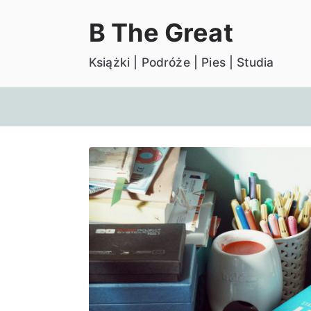
Przejdź
B The Great
do
treści
Książki | Podróże | Pies | Studia