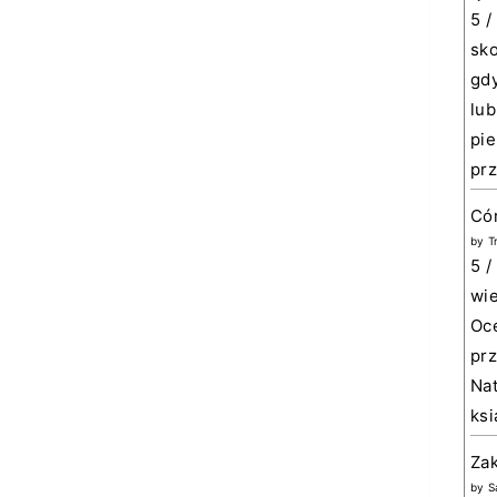
5 /
sko
gdy
lub
pie
prz
Cór
by
T
5 /
wie
Oce
prz
Nat
ksi
Za
by
S