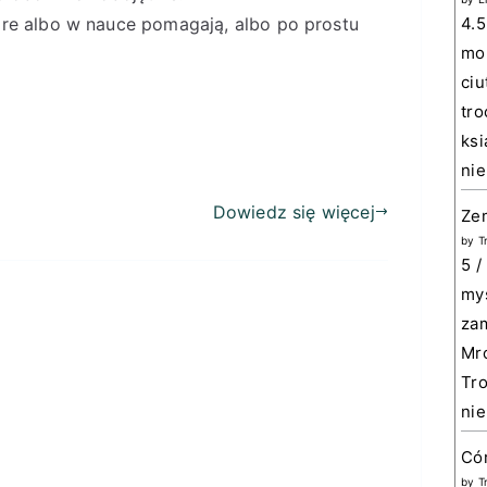
tóre albo w nauce pomagają, albo po prostu
4.5
mom
ciu
tro
ksi
nie
Dowiedz się więcej
Zem
by
T
5 /
myś
zam
Mro
Tro
nie
Có
by
T