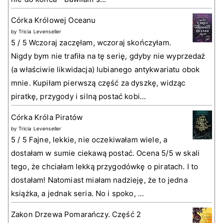
Córka Królowej Oceanu
by
Tricia Levenseller
5 / 5 Wczoraj zaczęłam, wczoraj skończyłam.
Nigdy bym nie trafiła na tę serię, gdyby nie wyprzedaż
(a właściwie likwidacja) lubianego antykwariatu obok
mnie. Kupiłam pierwszą część za dyszkę, widząc
piratkę, przygody i silną postać kobi...
Córka Króla Piratów
by
Tricia Levenseller
5 / 5 Fajne, lekkie, nie oczekiwałam wiele, a
dostałam w sumie ciekawą postać. Ocena 5/5 w skali
tego, że chciałam lekką przygodówkę o piratach. I to
dostałam! Natomiast miałam nadzieję, że to jedna
książka, a jednak seria. No i spoko, ...
Zakon Drzewa Pomarańczy. Część 2