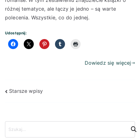
romanse. W tym zestawieniu znajdziecie książki o
różnej tematyce, ale łączy je jedno – są warte
polecenia. Wszystkie, co do jednej.
Udostępnij:
Dowiedz się więcej
Nawigacja
Starsze wpisy
po
wpisach
S
z