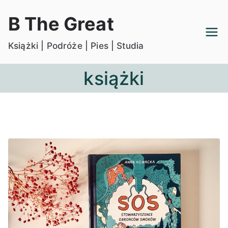
Przejdź
B The Great
do
treści
Książki | Podróże | Pies | Studia
książki