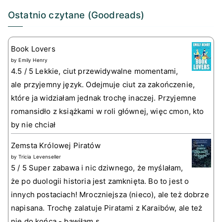
Ostatnio czytane (Goodreads)
Book Lovers
by
Emily Henry
4.5 / 5 Lekkie, ciut przewidywalne momentami,
ale przyjemny język. Odejmuje ciut za zakończenie,
które ja widziałam jednak trochę inaczej. Przyjemne
romansidło z książkami w roli głównej, więc cmon, kto
by nie chciał
Zemsta Królowej Piratów
by
Tricia Levenseller
5 / 5 Super zabawa i nic dziwnego, że myślałam,
że po duologii historia jest zamknięta. Bo to jest o
innych postaciach! Mroczniejsza (nieco), ale też dobrze
napisana. Trochę zalatuje Piratami z Karaibów, ale też
nie do końca - bawiłam s...